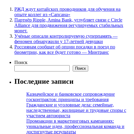
РЖД ждут китайских проводников для обучения на
опыте коллег из «Сапсана»
Партнёр Ripple, Amina Bank, углубляет связи с Circle
Alliance для продвижения регулируемых стабильных
монет.
Учёные описали контролируемую суперпамять —
феномен обнаружили у 17-летней девушки
Россиянам сообщат об опции посадки в поезд по
биометрии, как все будет готово — Минтранс
Поиск
Поиск
Последние записи
Казначейское и банковское сопровождение
госконтрактов: принципы и требования
Гражданские и уголовные дела: семейные,
наследственные, жилищные и трудовые споры с
участием автоюриста
Промоакции в маркетинговых кампаниях:
уникальные идеи, профессиональная команда и
достигнутые результаты