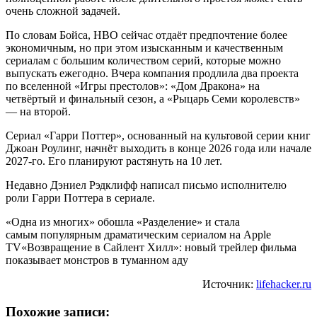
очень сложной задачей.
По словам Бойса, HBO сейчас отдаёт предпочтение более
экономичным, но при этом изысканным и качественным
сериалам с большим количеством серий, которые можно
выпускать ежегодно. Вчера компания продлила два проекта
по вселенной «Игры престолов»: «Дом Дракона» на
четвёртый и финальный сезон, а «Рыцарь Семи королевств»
— на второй.
Сериал «Гарри Поттер», основанный на культовой серии книг
Джоан Роулинг, начнёт выходить в конце 2026 года или начале
2027-го. Его планируют растянуть на 10 лет.
Недавно Дэниел Рэдклифф написал письмо исполнителю
роли Гарри Поттера в сериале.
«Одна из многих» обошла «Разделение» и стала
самым популярным драматическим сериалом на Apple
TV«Возвращение в Сайлент Хилл»: новый трейлер фильма
показывает монстров в туманном аду
Источник:
lifehacker.ru
Похожие записи: