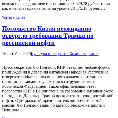
ведомства, средняя пенсия составила 23 529,78 рубля, тогда
как в начале года она была на уровне 23 175,18 рубля. …
Читать далее
Посольство Китая неожиданно
отвергло требования Трампа по
российской нефти
16 октября 2025
Культура и искусство
Комментарии: 0
Пресс-секретарь Лю Пэнъюй: КНР отвергает любые формы
принуждения и давления Китайская Народная Республика
отвергает любые формы внешнего давления, отстаивая
принципы взаимного уважения в сотрудничестве с
Российской Федерацией. Таков официальный ответ
посольства КНР в Вашингтоне на требование американского
президента Дональда Трампа прекратить закупки российской
нефти. Официальный представитель дипломатической
миссии Лю Пэнъюй заявил о категорическом неприятии
Пекином …