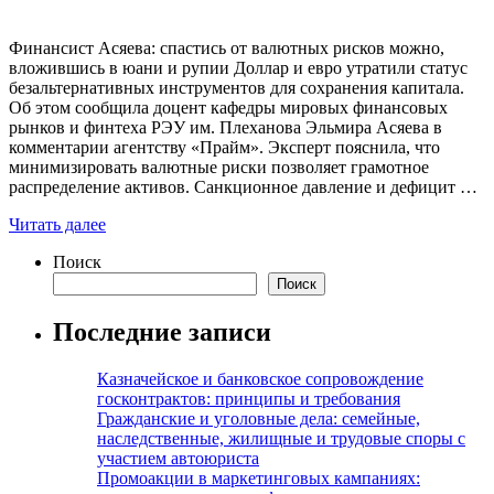
Финансист Асяева: спастись от валютных рисков можно,
вложившись в юани и рупии Доллар и евро утратили статус
безальтернативных инструментов для сохранения капитала.
Об этом сообщила доцент кафедры мировых финансовых
рынков и финтеха РЭУ им. Плеханова Эльмира Асяева в
комментарии агентству «Прайм». Эксперт пояснила, что
минимизировать валютные риски позволяет грамотное
распределение активов. Санкционное давление и дефицит …
Читать далее
Поиск
Поиск
Последние записи
Казначейское и банковское сопровождение
госконтрактов: принципы и требования
Гражданские и уголовные дела: семейные,
наследственные, жилищные и трудовые споры с
участием автоюриста
Промоакции в маркетинговых кампаниях: