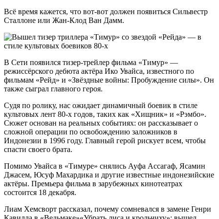
Всё время кажется, что вот-вот должен появиться Сильвестр
Сталлоне или Жан-Клод Ван Дамм.
В Сети появился тизер-трейлер фильма «Тимур» —
режиссёрского дебюта актёра Ико Увайса, известного по
фильмам «Рейд» и «Звёздные войны: Пробуждение силы». Он
также сыграл главного героя.
Судя по ролику, нас ожидает динамичный боевик в стиле
культовых лент 80‑х годов, таких как «Хищник» и «Рэмбо».
Сюжет основан на реальных событиях: он рассказывает о
сложной операции по освобождению заложников в
Индонезии в 1996 году. Главный герой рискует всем, чтобы
спасти своего брата.
Помимо Увайса в «Тимуре» снялись Ауфа Ассагаф, Ясамин
Джасем, Юсуф Махардика и другие известные индонезийские
актёры. Премьера фильма в зарубежных кинотеатрах
состоится 18 декабря.
Лиам Хемсворт рассказал, почему сомневался в замене Генри
Кавилла в «Ведьмаке»«Убрать лиса и крольчиху»: вышел