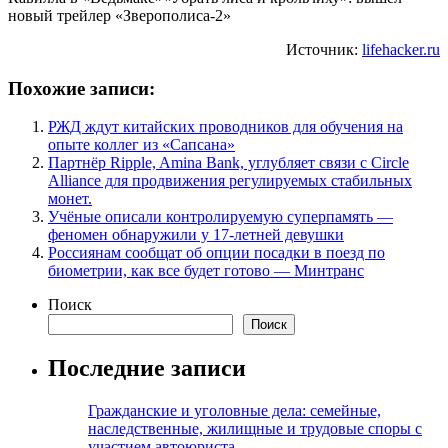
новый трейлер «Зверополиса-2»
Источник:
lifehacker.ru
Похожие записи:
РЖД ждут китайских проводников для обучения на
опыте коллег из «Сапсана»
Партнёр Ripple, Amina Bank, углубляет связи с Circle
Alliance для продвижения регулируемых стабильных
монет.
Учёные описали контролируемую суперпамять —
феномен обнаружили у 17-летней девушки
Россиянам сообщат об опции посадки в поезд по
биометрии, как все будет готово — Минтранс
Поиск
Поиск
Последние записи
Гражданские и уголовные дела: семейные,
наследственные, жилищные и трудовые споры с
участием автоюриста