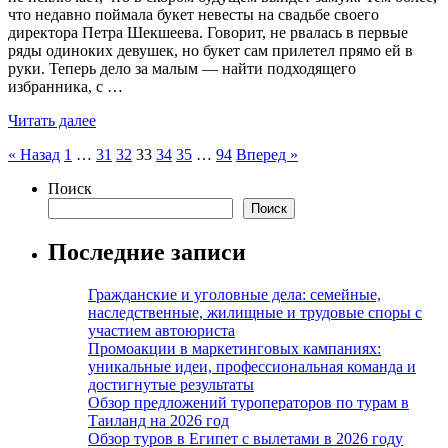
что недавно поймала букет невесты на свадьбе своего
директора Петра Шекшеева. Говорит, не рвалась в первые
ряды одиноких девушек, но букет сам прилетел прямо ей в
руки. Теперь дело за малым — найти подходящего
избранника, с …
Читать далее
Пагинация
« Назад
1
…
31
32
33
34
35
…
94
Вперед »
записей
Поиск
Поиск
Последние записи
Гражданские и уголовные дела: семейные,
наследственные, жилищные и трудовые споры с
участием автоюриста
Промоакции в маркетинговых кампаниях:
уникальные идеи, профессиональная команда и
достигнутые результаты
Обзор предложений туроператоров по турам в
Таиланд на 2026 год
Обзор туров в Египет с вылетами в 2026 году