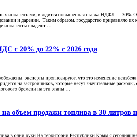
ных иноагентами, вводится повышенная ставка НДФЛ — 30%. Од
овании и дарении. Таким образом, государство приравняло их к
где иноагенты владеют …
ДС с 20% до 22% с 2026 года
свобождены, эксперты прогнозируют, что это изменение неизбе
ридётся на застройщиков, которые несут значительные расходы,
логового бремени на эти этапы …
 на объем продажи топлива в 30 литров 
ива в одни руки На территории Республики Крым с сегодняшнег