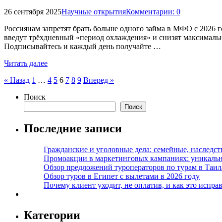
26 сентября 2025
Научные открытия
Комментарии: 0
Россиянам запретят брать больше одного займа в МФО с 2026 г
введут трёхдневный «период охлаждения» и снизят максимальн
Подписывайтесь и каждый день получайте …
Читать далее
Пагинация
« Назад
1
…
4
5
6
7
8
9
Вперед »
записей
Поиск
Поиск
Последние записи
Гражданские и уголовные дела: семейные, наследс
Промоакции в маркетинговых кампаниях: уникальны
Обзор предложений туроператоров по турам в Таил
Обзор туров в Египет с вылетами в 2026 году
Почему клиент уходит, не оплатив, и как это испра
Категории