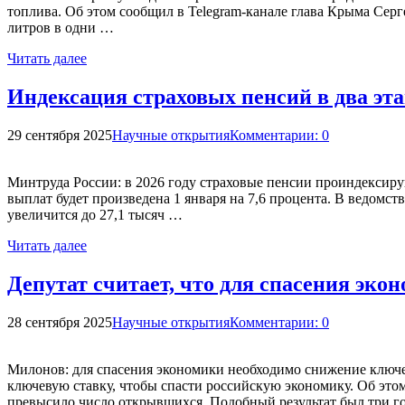
топлива. Об этом сообщил в Telegram-канале глава Крыма Сер
литров в одни …
Читать далее
Индексация страховых пенсий в два эта
29 сентября 2025
Научные открытия
Комментарии: 0
Минтруда России: в 2026 году страховые пенсии проиндексиру
выплат будет произведена 1 января на 7,6 процента. В ведомст
увеличится до 27,1 тысяч …
Читать далее
Депутат считает, что для спасения эк
28 сентября 2025
Научные открытия
Комментарии: 0
Милонов: для спасения экономики необходимо снижение ключев
ключевую ставку, чтобы спасти российскую экономику. Об этом
превысило число открывшихся. Подобный результат был три г