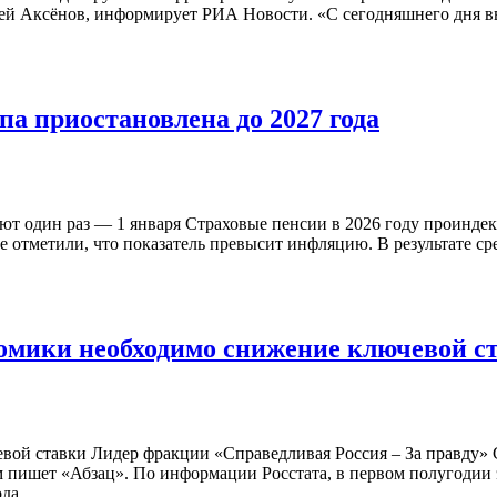
гей Аксёнов, информирует РИА Новости. «С сегодняшнего дня в
па приостановлена до 2027 года
ют один раз — 1 января Страховые пенсии в 2026 году проинде
ве отметили, что показатель превысит инфляцию. В результате с
ономики необходимо снижение ключевой с
ой ставки Лидер фракции «Справедливая Россия – За правду» С
 пишет «Абзац». По информации Росстата, в первом полугодии э
ода …