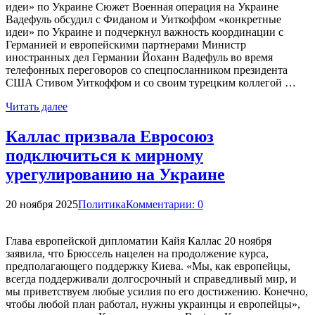
идеи» по Украине Сюжет Военная операция на Украине
Вадефуль обсудил с Фиданом и Уиткоффом «конкретные
идеи» по Украине и подчеркнул важность координации с
Германией и европейскими партнерами Министр
иностранных дел Германии Йоханн Вадефуль во время
телефонных переговоров со спецпосланником президента
США Стивом Уиткоффом и со своим турецким коллегой …
Читать далее
Каллас призвала Евросоюз
подключиться к мирному
урегулированию на Украине
20 ноября 2025
Политика
Комментарии: 0
Глава европейской дипломатии Кайя Каллас 20 ноября
заявила, что Брюссель нацелен на продолжение курса,
предполагающего поддержку Киева. «Мы, как европейцы,
всегда поддерживали долгосрочный и справедливый мир, и
мы приветствуем любые усилия по его достижению. Конечно,
чтобы любой план работал, нужны украинцы и европейцы»,