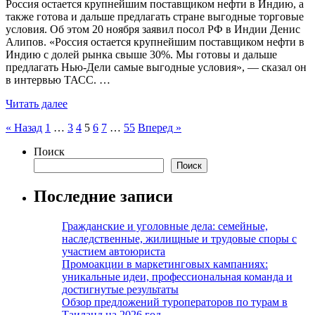
Россия остается крупнейшим поставщиком нефти в Индию, а
также готова и дальше предлагать стране выгодные торговые
условия. Об этом 20 ноября заявил посол РФ в Индии Денис
Алипов. «Россия остается крупнейшим поставщиком нефти в
Индию с долей рынка свыше 30%. Мы готовы и дальше
предлагать Нью-Дели самые выгодные условия», — сказал он
в интервью ТАСС. …
Читать далее
Пагинация
« Назад
1
…
3
4
5
6
7
…
55
Вперед »
записей
Поиск
Поиск
Последние записи
Гражданские и уголовные дела: семейные,
наследственные, жилищные и трудовые споры с
участием автоюриста
Промоакции в маркетинговых кампаниях:
уникальные идеи, профессиональная команда и
достигнутые результаты
Обзор предложений туроператоров по турам в
Таиланд на 2026 год