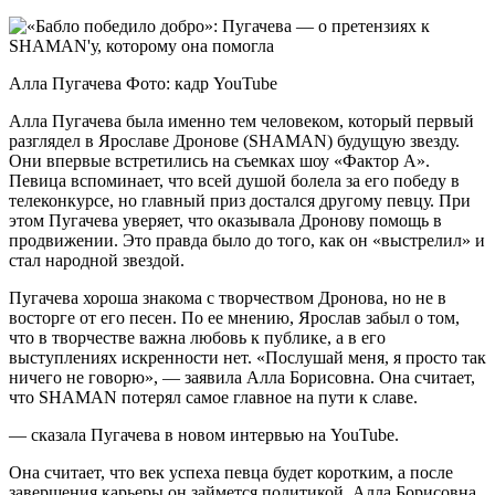
Алла Пугачева Фото: кадр YouTube
Алла Пугачева была именно тем человеком, который первый
разглядел в Ярославе Дронове (SHAMAN) будущую звезду.
Они впервые встретились на съемках шоу «Фактор А».
Певица вспоминает, что всей душой болела за его победу в
телеконкурсе, но главный приз достался другому певцу. При
этом Пугачева уверяет, что оказывала Дронову помощь в
продвижении. Это правда было до того, как он «выстрелил» и
стал народной звездой.
Пугачева хороша знакома с творчеством Дронова, но не в
восторге от его песен. По ее мнению, Ярослав забыл о том,
что в творчестве важна любовь к публике, а в его
выступлениях искренности нет. «Послушай меня, я просто так
ничего не говорю», — заявила Алла Борисовна. Она считает,
что SHAMAN потерял самое главное на пути к славе.
— сказала Пугачева в новом интервью на YouTube.
Она считает, что век успеха певца будет коротким, а после
завершения карьеры он займется политикой. Алла Борисовна