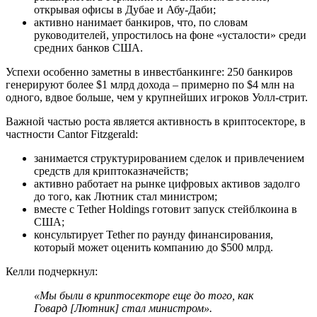
открывая офисы в Дубае и Абу-Даби;
активно нанимает банкиров, что, по словам
руководителей, упростилось на фоне «усталости» среди
средних банков США.
Успехи особенно заметны в инвестбанкинге: 250 банкиров
генерируют более $1 млрд дохода – примерно по $4 млн на
одного, вдвое больше, чем у крупнейших игроков Уолл-стрит.
Важной частью роста является активность в криптосекторе, в
частности Cantor Fitzgerald:
занимается структурированием сделок и привлечением
средств для криптоказначейств;
активно работает на рынке цифровых активов задолго
до того, как Лютник стал министром;
вместе с Tether Holdings готовит запуск стейблкоина в
США;
консультирует Tether по раунду финансирования,
который может оценить компанию до $500 млрд.
Келли подчеркнул:
«
Мы были в криптосекторе еще до того, как
Говард [Лютник] стал министром
»
.