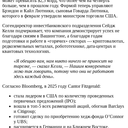
может превысить $2,5 млрд, что более чем на четверть
больше, чем в прошлом году. Фирмой теперь управляют
Брэндон и Кайл Лютники, сыновья Говарда Лютника,
которого в феврале утвердили министром торговли США.
Согендиректор инвестбанковского подразделения Сейдж
Келли подчеркивает, что компания демонстрирует успех не
благодаря связям в Вашингтоне, а благодаря годам
подготовки и работе в «горячих» секторах — криптовалютах,
редкоземельных металлах, робототехнике, дата-центрах и
квантовых технологиях.
«
Я обещаю вам, нам никто ничего не приносит на
тарелке,
—
сказал Келли,
—
Нашим конкурентам
легко так говорить, потому что они не работают
здесь каждый день
»
.
Согласно Bloomberg, в 2025 году Cantor Fitzgerald:
стала лидером в США по количеству проведенных
первичных предложений (IPO);
вошла в топ-5 всех размещений акций, обогнав Barclays
и Citigroup;
готовит сделку по приобретению хедж-фонда O’Connor
у UBS;
расширяется в Германии и на Ближнем Востоке,