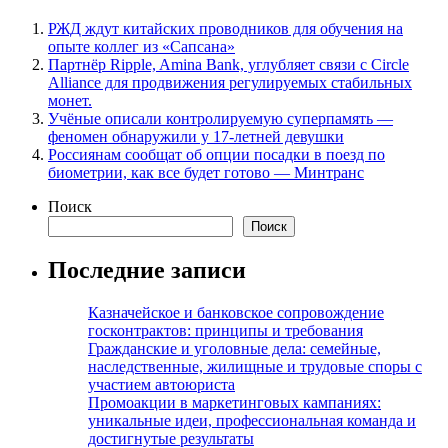
РЖД ждут китайских проводников для обучения на
опыте коллег из «Сапсана»
Партнёр Ripple, Amina Bank, углубляет связи с Circle
Alliance для продвижения регулируемых стабильных
монет.
Учёные описали контролируемую суперпамять —
феномен обнаружили у 17-летней девушки
Россиянам сообщат об опции посадки в поезд по
биометрии, как все будет готово — Минтранс
Поиск
Поиск
Последние записи
Казначейское и банковское сопровождение
госконтрактов: принципы и требования
Гражданские и уголовные дела: семейные,
наследственные, жилищные и трудовые споры с
участием автоюриста
Промоакции в маркетинговых кампаниях:
уникальные идеи, профессиональная команда и
достигнутые результаты