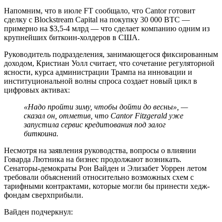
Напомним, что в июле FT сообщало, что Cantor готовит
сделку с Blockstream Capital на покупку 30 000 BTC —
примерно на $3,5-4 млрд — что сделает компанию одним из
крупнейших биткоин-холдеров в США.
Руководитель подразделения, занимающегося фиксированным
доходом, Кристиан Уолл считает, что сочетание регуляторной
ясности, курса администрации Трампа на инновации и
институциональной волны спроса создает новый цикл в
цифровых активах:
«
Надо пройти зиму, чтобы дойти до весны
»
, —
сказал он, отметив, что Cantor Fitzgerald уже
запустила
сервис кредитования под залог
биткоина.
Несмотря на заявления руководства, вопросы о влиянии
Говарда Лютника на бизнес продолжают возникать.
Сенаторы-демократы Рон Вайден и Элизабет Уоррен летом
требовали объяснений относительно возможных схем с
тарифными контрактами, которые могли бы принести хедж-
фондам сверхприбыли.
Вайден подчеркнул: