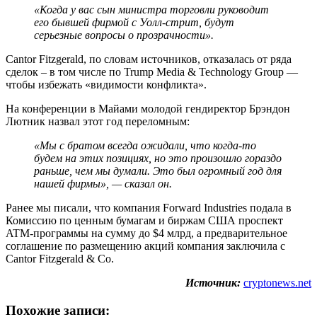
«
Когда у вас сын министра торговли руководит
его бывшей фирмой с Уолл-стрит, будут
серьезные вопросы о прозрачности
»
.
Cantor Fitzgerald, по словам источников, отказалась от ряда
сделок – в том числе по Trump Media & Technology Group —
чтобы избежать «видимости конфликта».
На конференции в Майами молодой гендиректор Брэндон
Лютник назвал этот год переломным:
«
Мы с братом всегда ожидали, что когда-то
будем на этих позициях, но это произошло гораздо
раньше, чем мы думали. Это был огромный год для
нашей фирмы
»
, — сказал он.
Ранее мы писали, что компания Forward Industries подала в
Комиссию по ценным бумагам и биржам США проспект
ATM-программы на сумму до $4 млрд, а предварительное
соглашение по размещению акций компания заключила с
Cantor Fitzgerald & Co.
Источник:
cryptonews.net
Похожие записи: