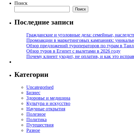
Поиск
Поиск
Последние записи
Гражданские и уголовные дела: семейные, наследс
Промоакции в маркетинговых кампаниях: уникальны
Обзор предложений туроператоров по турам в Таил
Обзор туров в Египет с вылетами в 2026 году
Почему клиент уходит, не оплатив, и как это испра
Категории
Uncategorised
Бизнес
Здоровье и медицина
Культура и искусство
Научные открытия
Полезное
Политика
Путешествия
Разное