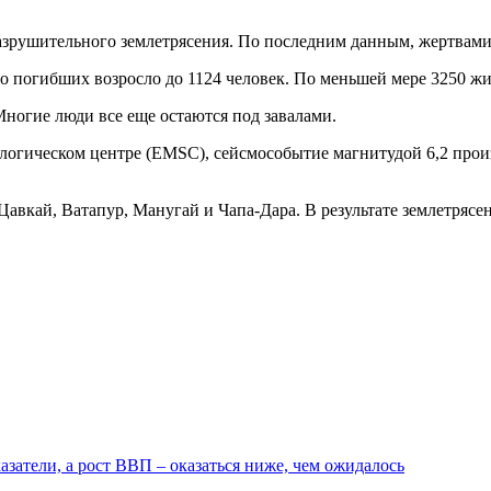
зрушительного землетрясения. По последним данным, жертвами с
 погибших возросло до 1124 человек. По меньшей мере 3250 жи
Многие люди все еще остаются под завалами.
огическом центре (EMSC), сейсмособытие магнитудой 6,2 произ
авкай, Ватапур, Манугай и Чапа-Дара. В результате землетрясен
атели, а рост ВВП – оказаться ниже, чем ожидалось