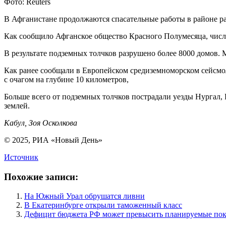
Фото: Reuters
В Афганистане продолжаются спасательные работы в районе ра
Как сообщило Афганское общество Красного Полумесяца, число
В результате подземных толчков разрушено более 8000 домов. 
Как ранее сообщали в Европейском средиземноморском сейсмол
с очагом на глубине 10 километров,
Больше всего от подземных толчков пострадали уезды Нургал, Ц
землей.
Кабул, Зоя Осколкова
© 2025, РИА «Новый День»
Источник
Похожие записи:
На Южный Урал обрушатся ливни
В Екатеринбурге открыли таможенный класс
Дефицит бюджета РФ может превысить планируемые показ