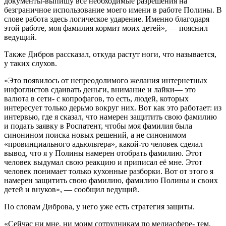
документы-выпишу все необходимые разрешения на
безграничное использование моего имени в работе Полины. В
слове работа здесь логическое ударение. Именно благодаря
этой работе, моя фамилия кормит моих детей», — пояснил
ведущий.
Также Дибров рассказал, откуда растут ноги, что называется,
у таких слухов.
«Это появилось от непреодолимого желания интернетных
инфоглистов сдаивать деньги, внимание и лайки— это
валюта в сети- с копрофагов, то есть, людей, которых
интересует только дерьмо вокруг них. Вот как это работает: из
интервью, где я сказал, что намерен защитить свою фамилию
и подать заявку в Роспатент, чтобы моя фамилия была
синонином поиска новых решений, а не синонимом
«провинциального адьюльтера», какой-то человек сделал
вывод, что я у Полины намерен отобрать фамилию. Этот
человек выдумал свою реакцию и приписал её мне. Этот
человек понимает только кухонные разборки. Вот от этого я
намерен защитить свою фамилию, фамилию Полины и своих
детей и внуков», — сообщил ведущий.
По словам Диброва, у него уже есть стратегия защиты.
«Сейчас ни мне, ни моим сотрудникам по медиасфере- тем,