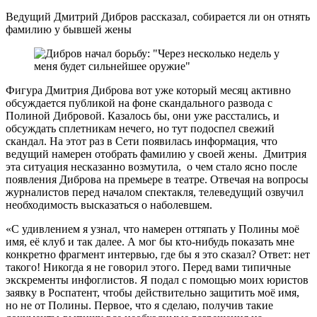
Ведущий Дмитрий Дибров рассказал, собирается ли он отнять
фамилию у бывшей жены
Фигура Дмитрия Диброва вот уже который месяц активно
обсуждается публикой на фоне скандального развода с
Полиной Дибровой. Казалось бы, они уже расстались, и
обсуждать сплетникам нечего, но тут подоспел свежий
скандал. На этот раз в Сети появилась информация, что
ведущий намерен отобрать фамилию у своей жены. Дмитрия
эта ситуация несказанно возмутила, о чем стало ясно после
появления Диброва на премьере в театре. Отвечая на вопросы
журналистов перед началом спектакля, телеведущий озвучил
необходимость высказаться о наболевшем.
«С удивлением я узнал, что намерен оттяпать у Полины моё
имя, её клуб и так далее. А мог бы кто-нибудь показать мне
конкретно фрагмент интервью, где бы я это сказал? Ответ: нет
такого! Никогда я не говорил этого. Перед вами типичные
экскременты инфоглистов. Я подал с помощью моих юристов
заявку в Роспатент, чтобы действительно защитить моё имя,
но не от Полины. Первое, что я сделаю, получив такие