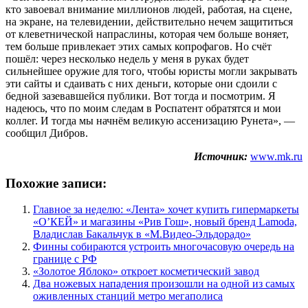
кто завоевал внимание миллионов людей, работая, на сцене,
на экране, на телевидении, действительно нечем защититься
от клеветнической напраслины, которая чем больше воняет,
тем больше привлекает этих самых копрофагов. Но счёт
пошёл: через несколько недель у меня в руках будет
сильнейшее оружие для того, чтобы юристы могли закрывать
эти сайты и сдаивать с них деньги, которые они сдоили с
бедной зазевавшейся публики. Вот тогда и посмотрим. Я
надеюсь, что по моим следам в Роспатент обратятся и мои
коллег. И тогда мы начнём великую ассенизацию Рунета», —
сообщил Дибров.
Источник:
www.mk.ru
Похожие записи:
Главное за неделю: «Лента» хочет купить гипермаркеты
«О’КЕЙ» и магазины «Рив Гош», новый бренд Lamoda,
Владислав Бакальчук в «М.Видео-Эльдорадо»
Финны собираются устроить многочасовую очередь на
границе с РФ
«Золотое Яблоко» откроет косметический завод
Два ножевых нападения произошли на одной из самых
оживленных станций метро мегаполиса