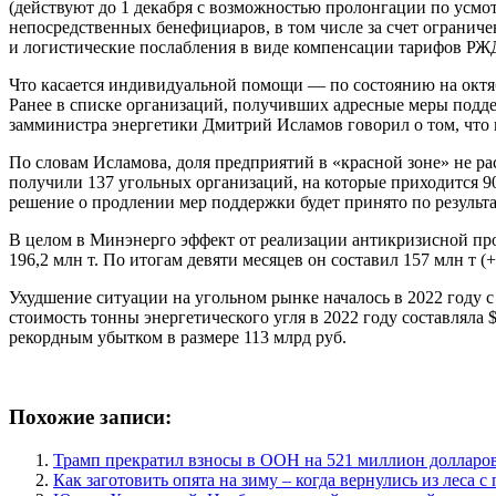
(действуют до 1 декабря с возможностью пролонгации по усм
непосредственных бенефициаров, в том числе за счет огранич
и логистические послабления в виде компенсации тарифов РЖД
Что касается индивидуальной помощи — по состоянию на октябр
Ранее в списке организаций, получивших адресные меры под
замминистра энергетики Дмитрий Исламов говорил о том, что
По словам Исламова, доля предприятий в «красной зоне» не рас
получили 137 угольных организаций, на которые приходится 90
решение о продлении мер поддержки будет принято по результат
В целом в Минэнерго эффект от реализации антикризисной пр
196,2 млн т. По итогам девяти месяцев он составил 157 млн т 
Ухудшение ситуации на угольном рынке началось в 2022 году с
стоимость тонны энергетического угля в 2022 году составляла 
рекордным убытком в размере 113 млрд руб.
Похожие записи:
Трамп прекратил взносы в ООН на 521 миллион долларо
Как заготовить опята на зиму – когда вернулись из леса 