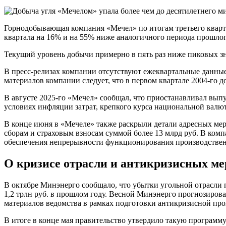
Горнодобывающая компания «Мечел» по итогам третьего квартала
квартала на 16% и на 55% ниже аналогичного периода прошлого
Текущий уровень добычи примерно в пять раз ниже пиковых зна
В пресс-релизах компании отсутствуют ежеквартальные данные о
материалов компании следует, что в первом квартале 2004-го до
В августе 2025-го «Мечел» сообщал, что приостанавливал вып
условиях инфляции затрат, крепкого курса национальной валют
В конце июня в «Мечеле» также раскрыли детали адресных мер
сборам и страховым взносам суммой более 13 млрд руб. В ком
обеспечения непрерывности функционирования производствен
О кризисе отрасли и антикризисных ме
В октябре Минэнерго сообщало, что убытки угольной отрасли по
1,2 трлн руб. в прошлом году. Весной Минэнерго прогнозировал
материалов ведомства в рамках подготовки антикризисной про
В итоге в конце мая правительство утвердило такую программ