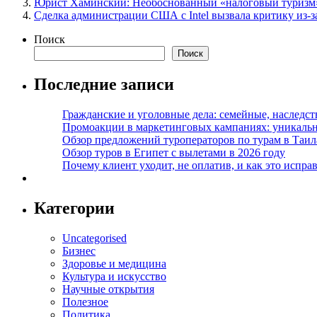
Юрист Хаминский: Необоснованный «налоговый туризм»
Сделка администрации США с Intel вызвала критику из-за
Поиск
Поиск
Последние записи
Гражданские и уголовные дела: семейные, наследс
Промоакции в маркетинговых кампаниях: уникальны
Обзор предложений туроператоров по турам в Таил
Обзор туров в Египет с вылетами в 2026 году
Почему клиент уходит, не оплатив, и как это испра
Категории
Uncategorised
Бизнес
Здоровье и медицина
Культура и искусство
Научные открытия
Полезное
Политика