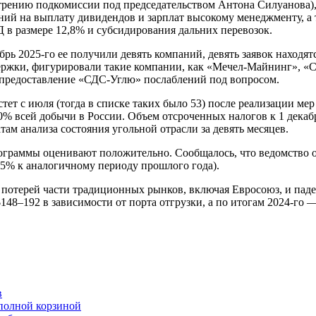
отрению подкомиссии под председательством Антона Силуанова
ений на выплату дивидендов и зарплат высокому менеджменту, а
 в размере 12,8% и субсидирования дальних перевозок.
ь 2025-го ее получили девять компаний, девять заявок находятс
держки, фигурировали такие компании, как «Мечел-Майнинг», 
 предоставление «СДС-Углю» послаблений под вопросом.
тет с июля (тогда в списке таких было 53) после реализации ме
% всей добычи в России. Объем отсроченных налогов к 1 декабр
ам анализа состояния угольной отрасли за девять месяцев.
ограммы оценивают положительно. Сообщалось, что ведомство о
(+5% к аналогичному периоду прошлого года).
 потерей части традиционных рынков, включая Евросоюз, и паде
$148–192 в зависимости от порта отгрузки, а по итогам 2024-го 
в
с полной корзиной