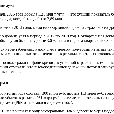
 2025 года добыла 1,28 млн т угля — это худший показатель бол
 года, когда было добыто 2,89 млн т.
чений 2013 года, когда ежеквартальная добыча держалась на уро
 добыче угля в период с 2012 по 2010 год. Поквартальная добыча
быча угля была на уровне 3,6 млн т, а в первом квартале 2003-го
уск нерентабельных марок угля в первом полугодии из-за давл
ы и санкционных ограничений», в результате которых «экономик
 господдержки на фоне кризиса в угольной отрасли — компания 
пании отмечали, что высвободившийся денежный поток планируе
ных активов.
рах
 итогам года составят 300 млрд руб. против 113 млрд руб. годо
о убыток в размере 261 млрд руб. в случае, если отрасль не пол
граммы (РБК ознакомился с документом).
у. В нее вошли как общесекторальные, так и адресные меры подд