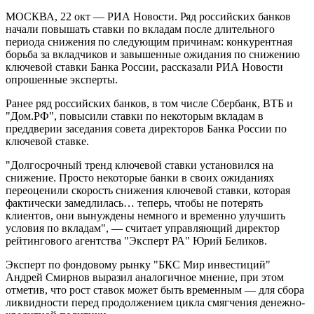
МОСКВА, 22 окт — РИА Новости. Ряд российских банков
начали повышать ставки по вкладам после длительного
периода снижения по следующим причинам: конкурентная
борьба за вкладчиков и завышенные ожидания по снижению
ключевой ставки Банка России, рассказали РИА Новости
опрошенные эксперты.
Ранее ряд российских банков, в том числе Сбербанк, ВТБ и
"Дом​​​.РФ", повысили ставки по некоторым вкладам в
преддверии заседания совета директоров Банка России по
ключевой ставке.
"Долгосрочный тренд ключевой ставки установился на
снижение. Просто некоторые банки в своих ожиданиях
переоценили скорость снижения ключевой ставки, которая
фактически замедлилась… теперь, чтобы не потерять
клиентов, они вынуждены немного и временно улучшить
условия по вкладам", — считает управляющий директор
рейтингового агентства "Эксперт РА" Юрий Беликов.
Эксперт по фондовому рынку "БКС Мир инвестиций"
Андрей Смирнов выразил аналогичное мнение, при этом
отметив, что рост ставок может быть временным — для сбора
ликвидности перед продолжением цикла смягчения денежно-