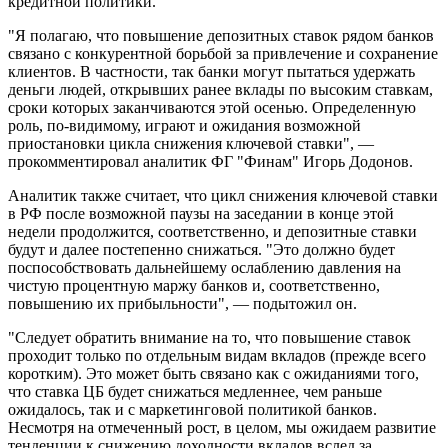
кредитной политики.
"Я полагаю, что повышение депозитных ставок рядом банков
связано с конкурентной борьбой за привлечение и сохранение
клиентов. В частности, так банки могут пытаться удержать
деньги людей, открывших ранее вклады по высоким ставкам,
сроки которых заканчиваются этой осенью. Определенную
роль, по-видимому, играют и ожидания возможной
приостановки цикла снижения ключевой ставки", —
прокомментировал аналитик ФГ "Финам" Игорь Додонов.
Аналитик также считает, что цикл снижения ключевой ставки
в РФ после возможной паузы на заседании в конце этой
недели продолжится, соответственно, и депозитные ставки
будут и далее постепенно снижаться. "Это должно будет
поспособствовать дальнейшему ослаблению давления на
чистую процентную маржу банков и, соответственно,
повышению их прибыльности", — подытожил он.
"Следует обратить внимание на то, что повышение ставок
проходит только по отдельным видам вкладов (прежде всего
коротким). Это может быть связано как с ожиданиями того,
что ставка ЦБ будет снижаться медленнее, чем раньше
ожидалось, так и с маркетинговой политикой банков.
Несмотря на отмеченный рост, в целом, мы ожидаем развитие
тенденции к снижению доходности вкладов вслед за