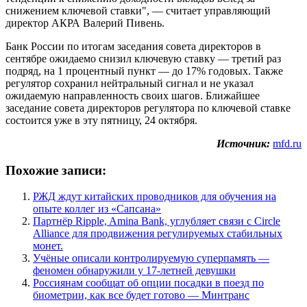
снижением ключевой ставки", — считает управляющий
директор АКРА Валерий Пивень.
Банк России по итогам заседания совета директоров в
сентябре ожидаемо снизил ключевую ставку — третий раз
подряд, на 1 процентный пункт — до 17% годовых. Также
регулятор сохранил нейтральный сигнал и не указал
ожидаемую направленность своих шагов. Ближайшее
заседание совета директоров регулятора по ключевой ставке
состоится уже в эту пятницу, 24 октября.
Источник:
mfd.ru
Похожие записи:
РЖД ждут китайских проводников для обучения на
опыте коллег из «Сапсана»
Партнёр Ripple, Amina Bank, углубляет связи с Circle
Alliance для продвижения регулируемых стабильных
монет.
Учёные описали контролируемую суперпамять —
феномен обнаружили у 17-летней девушки
Россиянам сообщат об опции посадки в поезд по
биометрии, как все будет готово — Минтранс