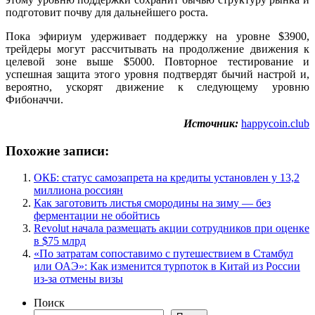
подготовит почву для дальнейшего роста.
Пока эфириум удерживает поддержку на уровне $3900,
трейдеры могут рассчитывать на продолжение движения к
целевой зоне выше $5000. Повторное тестирование и
успешная защита этого уровня подтвердят бычий настрой и,
вероятно, ускорят движение к следующему уровню
Фибоначчи.
Источник:
happycoin.club
Похожие записи:
ОКБ: статус самозапрета на кредиты установлен у 13,2
миллиона россиян
Как заготовить листья смородины на зиму — без
ферментации не обойтись
Revolut начала размещать акции сотрудников при оценке
в $75 млрд
«По затратам сопоставимо с путешествием в Стамбул
или ОАЭ»: Как изменится турпоток в Китай из России
из-за отмены визы
Поиск