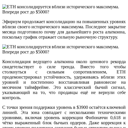
Эфириум продолжает консолидацию на повышенных уровнях
вблизи своего исторического максимума. Последнее закрытие
месяца подготовило почву для дальнейшего роста альткоина,
поскольку график отражает сильную рыночную структуру.
Консолидация ведущего альткоина около ценового рекорда
свидетельствует о силе тренда. Вместо того чтобы
столкнуться с сильным сопротивлением, ETH
продемонстрировал устойчивость, удерживаясь вблизи этих
уровней и постепенно восстанавливая равновесие на
месячном таймфрейме. Это классический бычий сигнал,
указывающий на то, что продавцы ещё не вернули себе
контроль.
С точки зрения поддержки уровень в $3900 остаётся ключевой
линией. Эта зона совпадает с несколькими техническими
уровнями, включая уровень коррекции Фибоначчи 0,618 и
чётко выраженный блок бычьих ордеров. Даже коррекция к
этому уровню поддержки сохранит бычью структуру рынка и