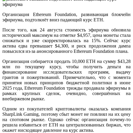
Организация Ethereum Foundation, развивающая блокчейн
эфириума, подтолкнёт вниз падающий курс ETH.
После того, как 24 августа стоимость эфириума обновила
исторический максимум на отметке $4,957, цена монеты стала
снижаться и уже скорректировалась на 15%. Сейчас курс
актива едва превышает $4,300, и риск продолжения дампа
повысился из-за анонсированного Ethereum Foundation плана.
Организация собирается продать 10,000 ETH на сумму $43,28
млн по текущему курсу, чтобы получить деньги на
финансирование исследовательских программ, выдачу
грантов и пожертвований. Примечательно, что с момента
принятия новых принципов бюджетной политики в июне
2025 года, Ethereum Foundation трижды продавала эфириумы в
рамках крупных сделок, очевидно, совершённых на
внебиржевом рынке.
Одним из покупателей криптовалюты оказалась компания
SharpLink Gaming, поэтому сбыт монет не повлиял на их цену
на спотовом рынке. Однако сейчас организация почему-то
решила избавиться от ETH на централизованных биржах, что
окажет нисходящее давление на курс актива.