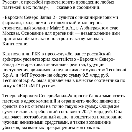
Руссия», с просьбой приостановить проведение любых
платежей в их пользу», — сказано в сообщении.
«Еврохим Северо-Запад-2» судится с инжиниринговыми
фирмами, входящими в итальянский инженерно-
строительный холдинг Maire S.p.A., в Арбитражном суде
Москвы. Основание для претензий — невыполнение ими
принятых обязательств по строительству завода в
Кингисеппе.
Как пояснили РБК в пресс-службе, ранее российский
арбитраж удовлетворил ходатайство «Еврохим Северо-
Запад-2» и арестовал денежные средства, будущие
поступления, движимое и недвижимое имущество Tecnimont
S.p.A. и «МТ Руссия» на общую сумму 9,5 млрд руб.
Tecnimont S.p.A. была привлечена в качестве соответчика по
иску к ООО «МТ Руссия».
Теперь «Еврохим Северо-Запад-2» просит банки заморозить
платежи в адрес компаний и ограничить любое движение
средств по их счетам на точно такую же сумму. Общая же
сумма исковых требований составляет 202,7 млрд руб. Она
включает неотработанный аванс, проценты за пользование
чужими денежными средствами, а также возмещение
убытков, вызванных прекращением контрактов.