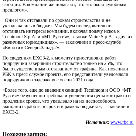
санкции. В компании же полагают, что это было «удобным
предлогом».
«Они и так отставали по срокам строительства и не
укладывались в бюджет. Мы будем последовательно
отстаивать интересы компании, включая подачу исков к
Tecnimont S.p.A. и «МТ Руссия», а также Maire S.p.A. в других
различных юрисдикциях», — заключили в пресс-службе
«Еврохим Северо-Запад-2».
По сведениям ЕХСЗ-2, к моменту приостановки работ
подрядчики завершили строительство только на 25%, что
было существенным отставанием от графика. Как пояснили
РБК в пресс-службе проекта, его представители уведомляли
подрядчиков о задержках с осени 2021 года.
«Более того, еще до введения санкций Tecnimont и ООО «МТ
Руссия» безуспешно требовали увеличения цены контракта и
продления сроков, что указывало на их неспособность
выполнить работы в срок и в рамках бюджета», — заявили в
ЕХСЗ-2.
Источник:
www.rbc.ru
Похожие записи: