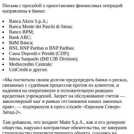
Письма с просьбой о приостановке финансовых операций
направлены в банки:
Banca Akros S.p.A.;
Banca Monte dei Paschi di Siena;
Banco BPM;
Bank ABC;
BdM Banca;
BNL BNP Paribas и BNP Paribas;
Cassa Depositi e Prestiti (CDP);
Intesa Sanpaolo (IMI CIB Division);
Mediocredito Centrale;
UniCredit и другие.
«Мы посчитали своим долгом предупредить банки о рисках,
связанных с судебным процессом против их клиентов, и
надеемся на оперативную и положительную реакцию
кредитных учреждений. Запрет на обслуживание счетов —
закономерный шаг в рамках отстаивания наших законных
прав», — подчеркнули в пресс-службе «Еврохим Северо-
Запад-2».
Там добавили, что холдинг Maire S.p.A., как и его дочерние
общества, нарушил контрактные обязательства, не завершив
строительство производственного объекта, ссылаясь на