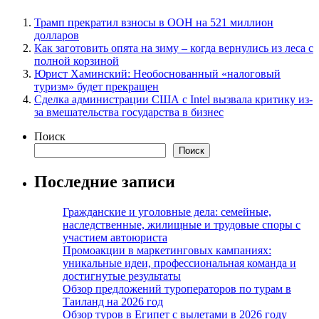
Трамп прекратил взносы в ООН на 521 миллион
долларов
Как заготовить опята на зиму – когда вернулись из леса с
полной корзиной
Юрист Хаминский: Необоснованный «налоговый
туризм» будет прекращен
Сделка администрации США с Intel вызвала критику из-
за вмешательства государства в бизнес
Поиск
Поиск
Последние записи
Гражданские и уголовные дела: семейные,
наследственные, жилищные и трудовые споры с
участием автоюриста
Промоакции в маркетинговых кампаниях:
уникальные идеи, профессиональная команда и
достигнутые результаты
Обзор предложений туроператоров по турам в
Таиланд на 2026 год
Обзор туров в Египет с вылетами в 2026 году