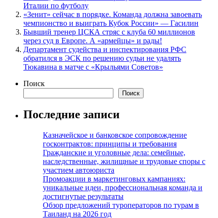
Италии по футболу
«Зенит» сейчас в порядке. Команда должна завоевать
чемпионство и выиграть Кубок России» — Гасилин
Бывший тренер ЦСКА стряс с клуба 60 миллионов
через суд в Европе. А «армейцы» и рады!
Департамент судейства и инспектирования РФС
обратился в ЭСК по решению судьи не удалять
Тюкавина в матче с «Крыльями Советов»
Поиск
Поиск
Последние записи
Казначейское и банковское сопровождение
госконтрактов: принципы и требования
Гражданские и уголовные дела: семейные,
наследственные, жилищные и трудовые споры с
участием автоюриста
Промоакции в маркетинговых кампаниях:
уникальные идеи, профессиональная команда и
достигнутые результаты
Обзор предложений туроператоров по турам в
Таиланд на 2026 год