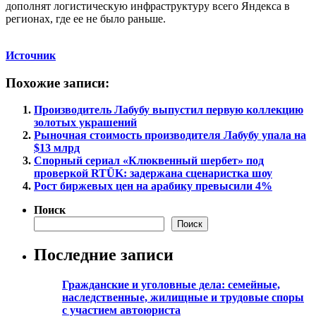
дополнят логистическую инфраструктуру всего Яндекса в
регионах, где ее не было раньше.
Источник
Похожие записи:
Производитель Лабубу выпустил первую коллекцию
золотых украшений
Рыночная стоимость производителя Лабубу упала на
$13 млрд
Спорный сериал «Клюквенный шербет» под
проверкой RTÜK: задержана сценаристка шоу
Рост биржевых цен на арабику превысили 4%
Поиск
Поиск
Последние записи
Гражданские и уголовные дела: семейные,
наследственные, жилищные и трудовые споры
с участием автоюриста