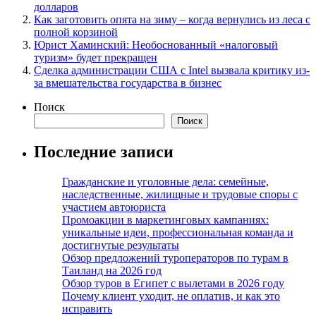
долларов
Как заготовить опята на зиму – когда вернулись из леса с
полной корзиной
Юрист Хаминский: Необоснованный «налоговый
туризм» будет прекращен
Сделка администрации США с Intel вызвала критику из-
за вмешательства государства в бизнес
Поиск
Поиск
Последние записи
Гражданские и уголовные дела: семейные,
наследственные, жилищные и трудовые споры с
участием автоюриста
Промоакции в маркетинговых кампаниях:
уникальные идеи, профессиональная команда и
достигнутые результаты
Обзор предложений туроператоров по турам в
Таиланд на 2026 год
Обзор туров в Египет с вылетами в 2026 году
Почему клиент уходит, не оплатив, и как это
исправить