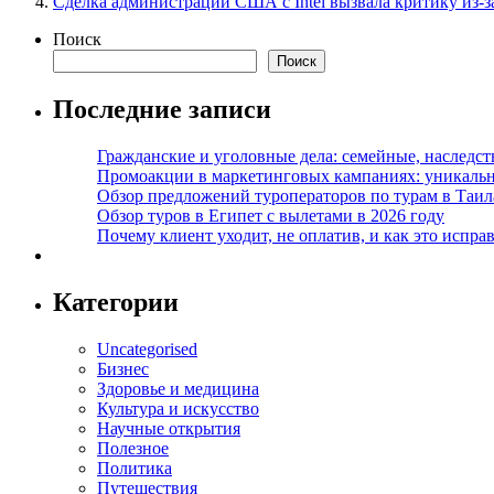
Сделка администрации США с Intel вызвала критику из-за
Поиск
Поиск
Последние записи
Гражданские и уголовные дела: семейные, наследс
Промоакции в маркетинговых кампаниях: уникальны
Обзор предложений туроператоров по турам в Таил
Обзор туров в Египет с вылетами в 2026 году
Почему клиент уходит, не оплатив, и как это испра
Категории
Uncategorised
Бизнес
Здоровье и медицина
Культура и искусство
Научные открытия
Полезное
Политика
Путешествия