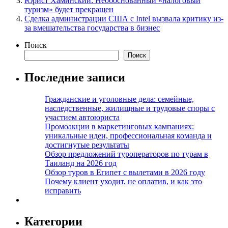
Юрист Хаминский: Необоснованный «налоговый
туризм» будет прекращен
Сделка администрации США с Intel вызвала критику из-
за вмешательства государства в бизнес
Поиск
Поиск
Последние записи
Гражданские и уголовные дела: семейные,
наследственные, жилищные и трудовые споры с
участием автоюриста
Промоакции в маркетинговых кампаниях:
уникальные идеи, профессиональная команда и
достигнутые результаты
Обзор предложений туроператоров по турам в
Таиланд на 2026 год
Обзор туров в Египет с вылетами в 2026 году
Почему клиент уходит, не оплатив, и как это
исправить
Категории