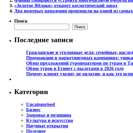
Финны собираются устроить многочасовую очередь на
«Золотое Яблоко» откроет косметический завод
Два ножевых нападения произошли на одной из самы
Поиск
Поиск
Последние записи
Гражданские и уголовные дела: семейные, насл
Промоакции в маркетинговых кампаниях: уникал
Обзор предложений туроператоров по турам в Та
Обзор туров в Египет с вылетами в 2026 году
Почему клиент уходит, не оплатив, и как это исп
Категории
Uncategorised
Бизнес
Здоровье и медицина
Культура и искусство
Научные открытия
Полезное