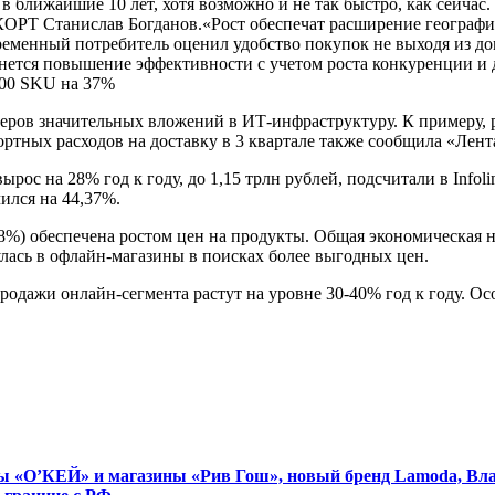
 в ближайшие 10 лет, хотя возможно и не так быстро, как сейча
КОРТ Станислав Богданов.«Рост обеспечат расширение географи
еменный потребитель оценил удобство покупок не выходя из до
анется повышение эффективности с учетом роста конкуренции и 
000 SKU на 37%
леров значительных вложений в ИТ-инфраструктуру. К примеру, р
ортных расходов на доставку в 3 квартале также сообщила «Лент
рос на 28% год к году, до 1,15 трлн рублей, подсчитали в Infoli
ился на 44,37%.
 28%) обеспечена ростом цен на продукты. Общая экономическая
улась в офлайн-магазины в поисках более выгодных цен.
одажи онлайн-сегмента растут на уровне 30-40% год к году. Осо
еты «О’КЕЙ» и магазины «Рив Гош», новый бренд Lamoda, Вл