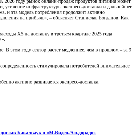
с. К 2026 году рынок онлайн-продаж продуктов питания может
и, усиление инфраструктуры экспресс-доставки и дальнейшее
ма, и эта модель потребления продолжит активно
давления на прибыль», – объясняет Станислав Богданов. Как
асходы X5 на доставку в третьем квартале 2025 года
а».
ne. В этом году сектор растет медленнее, чем в прошлом – за 9
 неопределенность стимулировала потребителей внимательнее
бенно активно развивается экспресс-доставка.
адислав Бакальчук в «М.Видео-Эльдорадо»