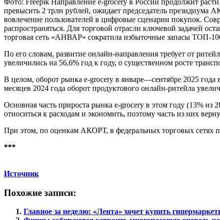
Фото: Freepik Направление e-grocery в России продолжит расти
превысить 2 трлн рублей, ожидает председатель президиума А
вовлечение пользователей в цифровые сценарии покупок. Совр
распространяться. Для торговой отрасли ключевой задачей ост
торговая сеть «АНВАР» сократила избыточные запасы ТОП-1
По его словам, развитие онлайн-направления требует от ритей
увеличились на 56,6% год к году, о существенном росте трансп
В целом, оборот рынка e-grocery в январе—сентябре 2025 года вы
месяцев 2024 года оборот продуктового онлайн-ритейла увелич
Основная часть прироста рынка e-grocery в этом году (13% из
относиться к расходам и экономить, поэтому часть из них верн
При этом, по оценкам АКОРТ, в федеральных торговых сетях пр
***
Источник
Похожие записи:
Главное за неделю: «Лента» хочет купить гипермарк