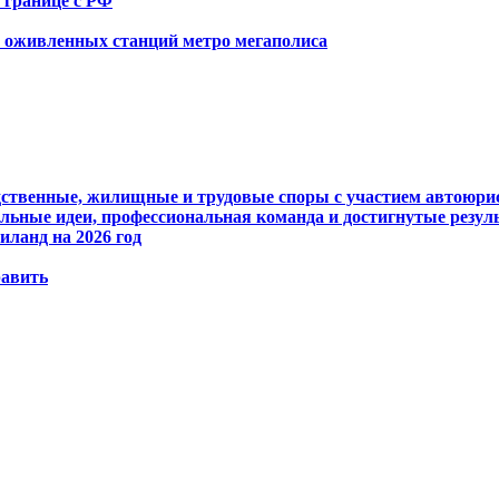
 границе с РФ
х оживленных станций метро мегаполиса
едственные, жилищные и трудовые споры с участием автоюри
ьные идеи, профессиональная команда и достигнутые резул
иланд на 2026 год
равить