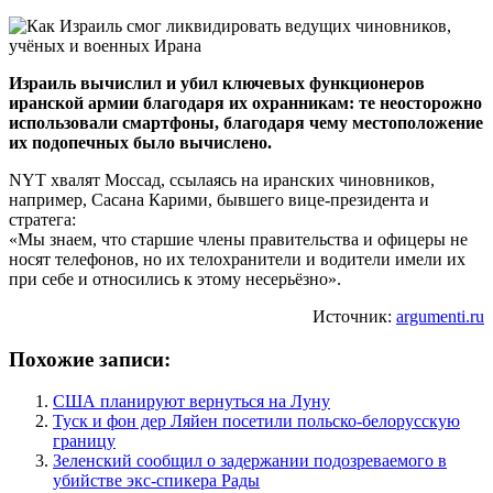
Израиль вычислил и убил ключевых функционеров
иранской армии благодаря их охранникам: те неосторожно
использовали смартфоны, благодаря чему местоположение
их подопечных было вычислено.
NYT хвалят Моссад, ссылаясь на иранских чиновников,
например, Сасана Карими, бывшего вице-президента и
стратега:
«Мы знаем, что старшие члены правительства и офицеры не
носят телефонов, но их телохранители и водители имели их
при себе и относились к этому несерьёзно».
Источник:
argumenti.ru
Похожие записи:
США планируют вернуться на Луну
Туск и фон дер Ляйен посетили польско-белорусскую
границу
Зеленский сообщил о задержании подозреваемого в
убийстве экс-спикера Рады