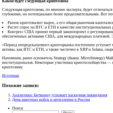
Какой будет следующая криптозима
Следующая криптозима, по мнению эксперта, будет отличаться
глубокими, но потенциально более продолжительными. Вот по
Рынок криптовалют вырос, а его общая рыночная капитали
Растет спрос на BTC и ETH в качестве институциональных 
Конгресс США принял первый законопроект о регулировани
обеспеченных активами США, для международных платежей. Эт
«Период непредсказуемого крипторынка постепенно уступает м
активы, как BTC и ETH, а также частично в XRP и Solana, ск
Напомним, ранее основатель Strategy (бывш. MicroStrategy) М
институционалов. Некоторые участники криптосообщества — на
криптозиму.
Источник
Похожие записи:
Аналитики: Биткоину угрожает каскадная ликвидация
День ракетных войск и артиллерии в России
Поиск