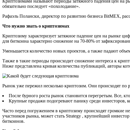
Криптозимами называют периоды затяжного падения цен на ры
обязательно последует «похолодание».
Рафаэль Полански, директор по развитию бизнеса BitMEX, рас
Что нужно знать о криптозимах
Криптозиму характеризует затяжное падение цен на рынке ци
для биткоина характерно снижение на 70-80% от зафиксирован
Уменьшается количество новых проектов, а также падают объе
Также в такие периоды происходит снижение интереса к крипт
Ниже представлена кривая количества публикаций, авторы кот
Рынок уже пережил несколько криптозим. Они происходят по 
После бурного роста рынок становится перегретым. Все, кто
Крупные продажи подогревают панику среди инвесторов, кот
Часто перед погружением в криптозиму происходят громкие не
участников рынка, может стать Strategy , крупнейший инвесто
биткоинов.