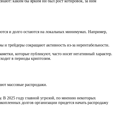
ают: каким бы ярким ни был рост котировок, за ним
ются и долго остаются на локальных минимумах. Например,
ы и трейдеры сокращают активность из-за нерентабельности.
аметки, которые публикуют, часто носят негативный характер.
ыходит в периоды криптозим.
икают массовые распродажи.
. В 2025 году главной угрозой, по мнению некоторых
накопленных долгов организации придется начать распродажу