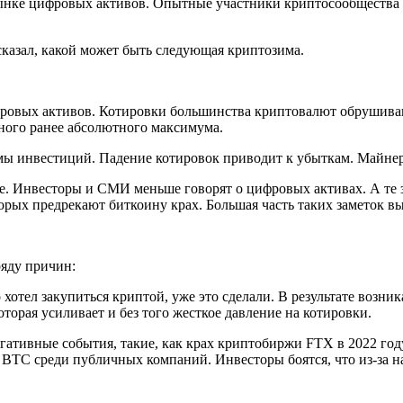
нке цифровых активов. Опытные участники криптосообщества зн
сказал, какой может быть следующая криптозима.
фровых активов. Котировки большинства криптовалют обрушива
ного ранее абсолютного максимума.
мы инвестиций. Падение котировок приводит к убыткам. Майнер
е. Инвесторы и СМИ меньше говорят о цифровых активах. А те з
орых предрекают биткоину крах. Большая часть таких заметок в
ряду причин:
 хотел закупиться криптой, уже это сделали. В результате возн
орая усиливает и без того жесткое давление на котировки.
гативные события, такие, как крах криптобиржи FTX в 2022 году
р BTC среди публичных компаний. Инвесторы боятся, что из-за 