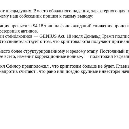
 от предыдущих. Вместо обвального падения, характерного для 
чему наш собеседник пришел к такому выводу:
зация превысила $4,18 трлн на фоне ожиданий снижения проце
резервных активов.
и стейблкоинов — GENIUS Act. 18 июля Дональд Трамп подписал
о свидетельствует о том, что криптовалюты получают признание
есто более структурированному и зрелому этапу. Постоянный п
орее всего, изменит коррекционные волны», — подытожил Рафаэл
айкл Сейлор предположил , что криптозим больше не будет. Гла
против считают , что рано или поздно крупные инвесторы начну