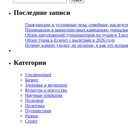
Поиск
Последние записи
Гражданские и уголовные дела: семейные, наследс
Промоакции в маркетинговых кампаниях: уникальны
Обзор предложений туроператоров по турам в Таил
Обзор туров в Египет с вылетами в 2026 году
Почему клиент уходит, не оплатив, и как это испра
Категории
Uncategorised
Бизнес
Здоровье и медицина
Культура и искусство
Научные открытия
Полезное
Политика
Путешествия
Разное
Спорт