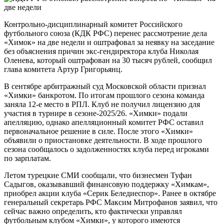
Контрольно‑дисциплинарный комитет Российского
футбольного союза (КДК РФС) перенес рассмотрение дела
«Химок» на две недели и оштрафовал за неявку на заседание
без объяснения причин экс‑гендиректора клуба Николая
Оленева, который оштрафован на 30 тысяч рублей, сообщил
глава комитета Артур Григорьянц.
В сентябре арбитражный суд Московской области признал
«Химки» банкротом. По итогам прошлого сезона команда
заняла 12‑е место в РПЛ. Клуб не получил лицензию для
участия в турнире в сезоне‑2025/26. «Химки» подали
апелляцию, однако апелляционный комитет РФС оставил
первоначальное решение в силе. После этого «Химки»
объявили о приостановке деятельности. В ходе прошлого
сезона сообщалось о задолженностях клуба перед игроками
по зарплатам.
Летом турецкие СМИ сообщали, что бизнесмен Туфан
Садыгов, оказывавший финансовую поддержку «Химкам»,
приобрел акции клуба «Серик Беледиеспор». Ранее в октябре
генеральный секретарь РФС Максим Митрофанов заявил, что
сейчас важно определить, кто фактически управлял
футбольным клубом «Химки», у которого имеются