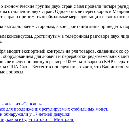
во-экономические группы двух стран с мая провели четыре раунд
им отношений двух стран​​​. Однако после переговоров в Мадри
еет право принимать необходимые меры для защиты своих интере
на выгодно обеим сторонам, а конфронтация лишь приведет к п
ым консенсусом, достигнутым в телефонном разговоре двух лиде
о.
бря вводит экспортный контроль на ряд товаров, связанных со
а, оборудованием для добычи и переработки редкоземельных м
ньше введут пошлину в размере 100% на товары из КНР сверх то
фина США Скотт Бессент в понедельник заявил, что Вашингтон м
вые вопросы.
 коллег из «Сапсана»
liance для продвижения регулируемых стабильных монет.
н обнаружили у 17-летней девушки
ии, как все будет готово — Минтранс