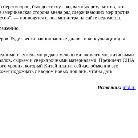
а переговоров, был достигнут ряд важных результатов, что
де американская сторона ввела ряд сдерживающих мер против
сов", — приводятся слова министра на сайте ведомства.
оражению.
ров, будут вести равноправные диалог и консультации для
 средними и тяжелыми редкоземельными элементами, литиевыми
еталлов, сырьем и сверхпрочными материалами. Президент США
го уровня, который Китай платит сейчас, объяснив это
ожет подождать с вводом новых пошлин, чтобы дать
Источник:
mfd.ru