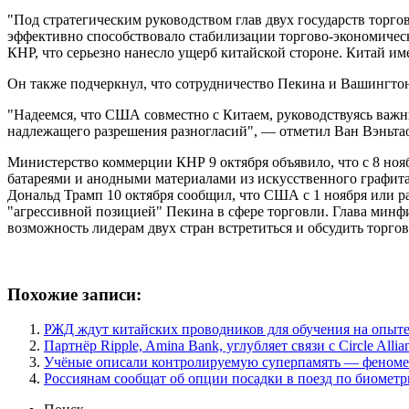
"Под стратегическим руководством глав двух государств торго
эффективно способствовало стабилизации торгово-экономическ
КНР, что серьезно нанесло ущерб китайской стороне. Китай им
Он также подчеркнул, что сотрудничество Пекина и Вашингто
"Надеемся, что США совместно с Китаем, руководствуясь важн
надлежащего разрешения разногласий", — отметил Ван Вэньта
Министерство коммерции КНР 9 октября объявило, что с 8 ноя
батареями и анодными материалами из искусственного графит
Дональд Трамп 10 октября сообщил, что США с 1 ноября или ра
"агрессивной позицией" Пекина в сфере торговли. Глава мин
возможность лидерам двух стран встретиться и обсудить торго
Похожие записи:
РЖД ждут китайских проводников для обучения на опыте
Партнёр Ripple, Amina Bank, углубляет связи с Circle Al
Учёные описали контролируемую суперпамять — феноме
Россиянам сообщат об опции посадки в поезд по биометр