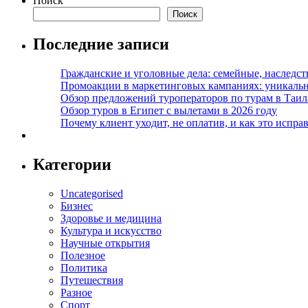
Поиск
Поиск
Последние записи
Гражданские и уголовные дела: семейные, наследс
Промоакции в маркетинговых кампаниях: уникальны
Обзор предложений туроператоров по турам в Таил
Обзор туров в Египет с вылетами в 2026 году
Почему клиент уходит, не оплатив, и как это испра
Категории
Uncategorised
Бизнес
Здоровье и медицина
Культура и искусство
Научные открытия
Полезное
Политика
Путешествия
Разное
Спорт