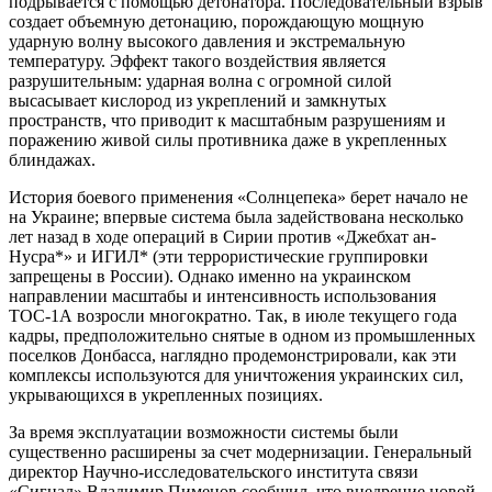
подрывается с помощью детонатора. Последовательный взрыв
создает объемную детонацию, порождающую мощную
ударную волну высокого давления и экстремальную
температуру. Эффект такого воздействия является
разрушительным: ударная волна с огромной силой
высасывает кислород из укреплений и замкнутых
пространств, что приводит к масштабным разрушениям и
поражению живой силы противника даже в укрепленных
блиндажах.
История боевого применения «Солнцепека» берет начало не
на Украине; впервые система была задействована несколько
лет назад в ходе операций в Сирии против «Джебхат ан-
Нусра*» и ИГИЛ* (эти террористические группировки
запрещены в России). Однако именно на украинском
направлении масштабы и интенсивность использования
ТОС-1А возросли многократно. Так, в июле текущего года
кадры, предположительно снятые в одном из промышленных
поселков Донбасса, наглядно продемонстрировали, как эти
комплексы используются для уничтожения украинских сил,
укрывающихся в укрепленных позициях.
За время эксплуатации возможности системы были
существенно расширены за счет модернизации. Генеральный
директор Научно-исследовательского института связи
«Сигнал» Владимир Пименов сообщил, что внедрение новой