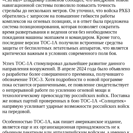
навигационной системы позволило повысить точность
стрельбы до нескольких метров. Он уточнил, что войска РХБЗ
обратились с запросом на повышение гибкости работы
комплексов на огневых позициях, и в ответ была предложена
система позиционирования, которая позволяет сократить
время развертывания и ведения огня без необходимости
покидания машины экипажем и командиром. Кроме того,
последние версии ТОС-1А получили встроенные средства
защиты от беспилотных летательных аппаратов, что является
критически важным в условиях современного поля боя.
Успех ТОС-1А стимулировал дальнейшее развитие данного
направления вооружений. В апреле 2024 года было объявлено
о разработке более совершенного преемника, получившего
обозначение ТОС-3. Хотя подробности о новой программе
пока остаются ограниченными, ее появление свидетельствует
о непрерывной работе по усилению огневой мощи и
технологическому превосходству российских войск. Поставка
же новых партий проверенных в бою ТОС-1А «Солнцепек»
напрямую усиливает ударные возможности российских войск
на передовой.
Особенностью ТОС-1А, как пишет американское издание,
является еще и их организационная принадлежность не к
обычным ракетным или артиллерийским войскам, а именно к