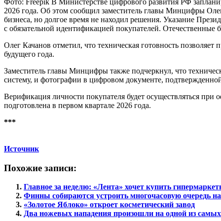
Фото: Freepik В Министерстве цифрового развития РФ запланир
2026 года. Об этом сообщил заместитель главы Минцифры Оле
бизнеса, но долгое время не находил решения. Указание Прези
с обязательной идентификацией покупателей. Отечественные 
Олег Качанов отметил, что техническая готовность позволяет 
будущего года.
Заместитель главы Минцифры также подчеркнул, что техничес
систему, и фотографии в цифровом документе, подтвержденной
Верификация личности покупателя будет осуществляться при оф
подготовлена в первом квартале 2026 года.
***
Источник
Похожие записи:
Главное за неделю: «Лента» хочет купить гипермарк
Финны собираются устроить многочасовую очередь на
«Золотое Яблоко» откроет косметический завод
Два ножевых нападения произошли на одной из самы