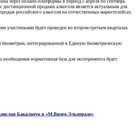
ина через онлайн-платформы в период с апреля по сентябрь
с дистанционной продажи алкоголя является актуальным для
-продаж российского алкоголя на отечественных маркетплейсах
ми участниками будет проведен во втором-третьем кварталах
ой биометрии, интегрированной в Единую биометрическую
о необходимая нормативная база для эксперимента будет
адислав Бакальчук в «М.Видео-Эльдорадо»