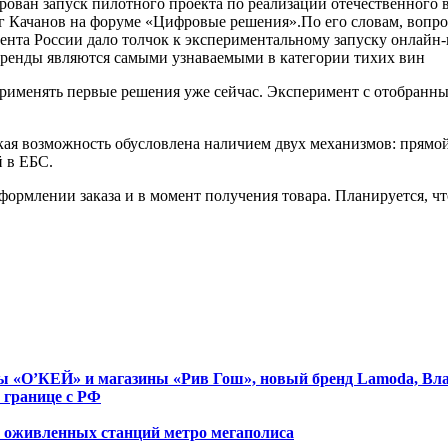
ован запуск пилотного проекта по реализации отечественного в
г Качанов на форуме «Цифровые решения».По его словам, вопро
дента России дало толчок к экспериментальному запуску онлайн
бренды являются самыми узнаваемыми в категории тихих вин
применять первые решения уже сейчас. Эксперимент с отобранны
кая возможность обусловлена наличием двух механизмов: прям
 в ЕБС.
ормлении заказа и в момент получения товара. Планируется, чт
еты «О’КЕЙ» и магазины «Рив Гош», новый бренд Lamoda, Вл
 границе с РФ
х оживленных станций метро мегаполиса