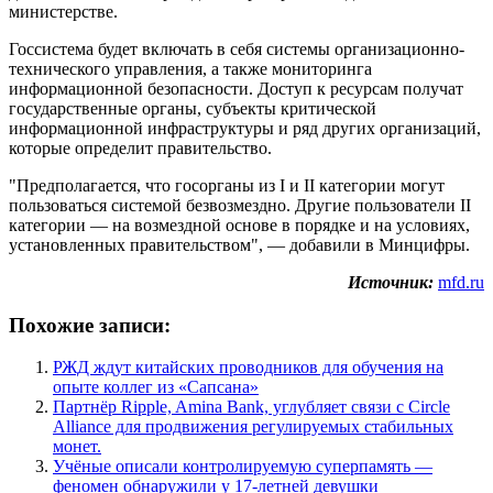
министерстве.
Госсистема будет включать в себя системы️ организационно-
технического управления, а также️ мониторинга
информационной безопасности. Доступ к ресурсам получат
государственные органы, субъекты критической
информационной инфраструктуры и ряд других организаций,
которые определит правительство.
"Предполагается, что госорганы из I и II категории могут
пользоваться системой безвозмездно. Другие пользователи II
категории — на возмездной основе в порядке и на условиях,
установленных правительством", — добавили в Минцифры.
Источник:
mfd.ru
Похожие записи:
РЖД ждут китайских проводников для обучения на
опыте коллег из «Сапсана»
Партнёр Ripple, Amina Bank, углубляет связи с Circle
Alliance для продвижения регулируемых стабильных
монет.
Учёные описали контролируемую суперпамять —
феномен обнаружили у 17-летней девушки