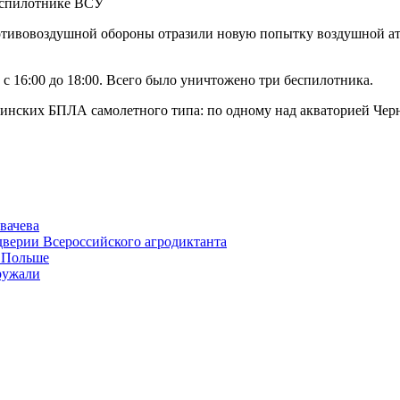
отивовоздушной обороны отразили новую попытку воздушной ат
 с 16:00 до 18:00. Всего было уничтожено три беспилотника.
нских БПЛА самолетного типа: по одному над акваторией Черн
вачева
дверии Всероссийского агродиктанта
в Польше
ружали