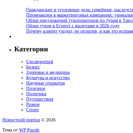
Гражданские и уголовные дела: семейные, наследс
Промоакции в маркетинговых кампаниях: уникальны
Обзор предложений туроператоров по турам в Таил
Обзор туров в Египет с вылетами в 2026 году
Почему клиент уходит, не оплатив, и как это испра
Категории
Uncategorised
Бизнес
Здоровье и медицина
Культура и искусство
Научные открытия
Полезное
Политика
Путешествия
Разное
Спорт
Новостной портал
© 2026
Тема от
WP Puzzle