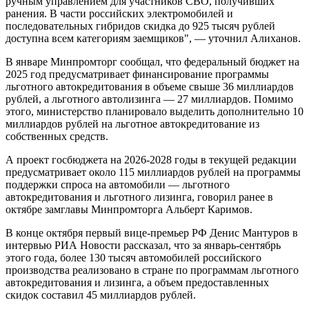
ручным управлением для участников СВО, получивших
ранения. В части российских электромобилей и
последовательных гибридов скидка до 925 тысяч рублей
доступна всем категориям заемщиков", — уточнил Алиханов.
В январе Минпромторг сообщал, что федеральный бюджет на
2025 год предусматривает финансирование программы
льготного автокредитования в объеме свыше 36 миллиардов
рублей, а льготного автолизинга — 27 миллиардов. Помимо
этого, министерство планировало выделить дополнительно 10
миллиардов рублей на льготное автокредитование из
собственных средств.
А проект госбюджета на 2026-2028 годы в текущей редакции
предусматривает около 115 миллиардов рублей на программы
поддержки спроса на автомобили — льготного
автокредитования и льготного лизинга, говорил ранее в
октябре замглавы Минпромторга Альберт Каримов.
В конце октября первый вице-премьер РФ Денис Мантуров в
интервью РИА Новости рассказал, что за январь-сентябрь
этого года, более 130 тысяч автомобилей российского
производства реализовано в стране по программам льготного
автокредитования и лизинга, а объем предоставленных
скидок составил 45 миллиардов рублей.