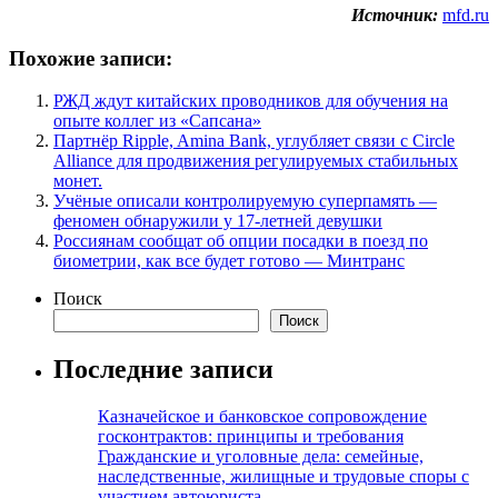
Источник:
mfd.ru
Похожие записи:
РЖД ждут китайских проводников для обучения на
опыте коллег из «Сапсана»
Партнёр Ripple, Amina Bank, углубляет связи с Circle
Alliance для продвижения регулируемых стабильных
монет.
Учёные описали контролируемую суперпамять —
феномен обнаружили у 17-летней девушки
Россиянам сообщат об опции посадки в поезд по
биометрии, как все будет готово — Минтранс
Поиск
Поиск
Последние записи
Казначейское и банковское сопровождение
госконтрактов: принципы и требования
Гражданские и уголовные дела: семейные,
наследственные, жилищные и трудовые споры с
участием автоюриста