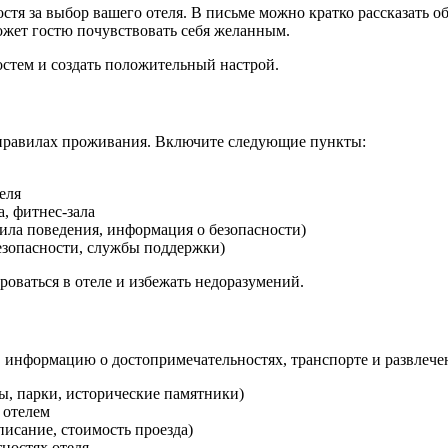
стя за выбор вашего отеля. В письме можно кратко рассказать о
ожет гостю почувствовать себя желанным.
остем и создать положительный настрой.
 правилах проживания. Включите следующие пункты:
еля
а, фитнес-зала
вила поведения, информация о безопасности)
езопасности, службы поддержки)
оваться в отеле и избежать недоразумений.
в информацию о достопримечательностях, транспорте и развлече
ы, парки, исторические памятники)
 отелем
исание, стоимость проезда)
тностях отеля