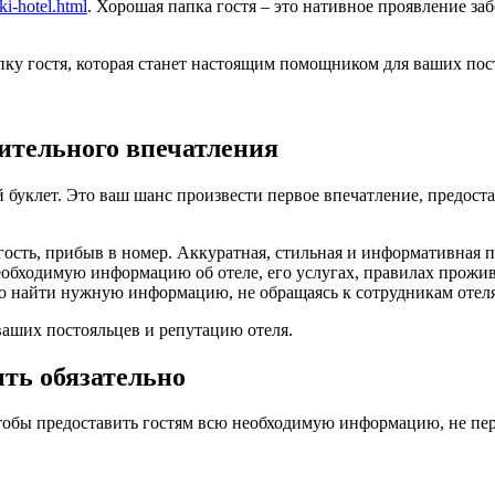
i-hotel.html
. Хорошая папка гостя – это нативное проявление за
апку гостя, которая станет настоящим помощником для ваших пос
жительного впечатления
й буклет. Это ваш шанс произвести первое впечатление, предос
 гость, прибыв в номер. Аккуратная, стильная и информативная 
обходимую информацию об отеле, его услугах, правилах прожив
о найти нужную информацию, не обращаясь к сотрудникам отеля
ваших постояльцев и репутацию отеля.
ыть обязательно
тобы предоставить гостям всю необходимую информацию, не пе