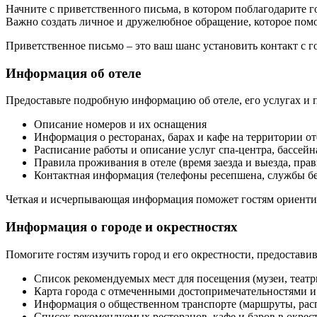
Начните с приветственного письма, в котором поблагодарите го
Важно создать личное и дружелюбное обращение, которое пом
Приветственное письмо – это ваш шанс установить контакт с г
Информация об отеле
Предоставьте подробную информацию об отеле, его услугах и
Описание номеров и их оснащения
Информация о ресторанах, барах и кафе на территории от
Расписание работы и описание услуг спа-центра, бассейн
Правила проживания в отеле (время заезда и выезда, пра
Контактная информация (телефоны ресепшена, службы б
Четкая и исчерпывающая информация поможет гостям ориентир
Информация о городе и окрестностях
Помогите гостям изучить город и его окрестности, предостави
Список рекомендуемых мест для посещения (музеи, театр
Карта города с отмеченными достопримечательностями и
Информация о общественном транспорте (маршруты, расп
Список рекомендуемых ресторанов, кафе и баров в окрес