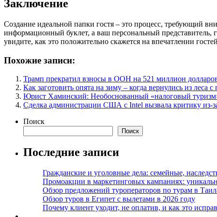
Заключение
Создание идеальной папки гостя – это процесс, требующий вн
информационный буклет, а ваш персональный представитель, го
увидите, как это положительно скажется на впечатлении гостей
Похожие записи:
Трамп прекратил взносы в ООН на 521 миллион долларо
Как заготовить опята на зиму – когда вернулись из леса 
Юрист Хаминский: Необоснованный «налоговый туризм»
Сделка администрации США с Intel вызвала критику из-за
Поиск
Поиск
Последние записи
Гражданские и уголовные дела: семейные, наследс
Промоакции в маркетинговых кампаниях: уникальны
Обзор предложений туроператоров по турам в Таил
Обзор туров в Египет с вылетами в 2026 году
Почему клиент уходит, не оплатив, и как это испра