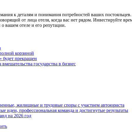
имания к деталям и понимания потребностей ваших постояльцев.
ворящий от лица отеля, когда вас нет рядом. Инвестируйте врем
 о вашем отеле и его репутации.
в
с полной корзиной
 будет прекращен
 вмешательства государства в бизнес
твенные, жилищные и трудовые споры с участием автоюриста
е идеи, профессиональная команда и достигнутые результаты
анд на 2026 год
вить