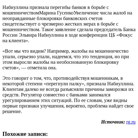
Набиуллина признала перегибы банков в борьбе с
мошенничествомМарина ГусенкоУвеличение числа жалоб на
неоправданные блокировки банковских счетов
свидетельствует о чрезмерно жестких мерах в борьбе с
мошенничеством. Такое заявление сделала председатель Банка
России Эльвира Набиуллина в ходе конференции ЦБ «Фокус
на клиента».
«Вот мы что видим? Например, жалобы на мошенничество
упали, серьезно упали, надеемся, что это тенденция, но при
этом выросли жалобы на необоснованную блокировку
счетов», — отметила она.
Это говорит о том, что, противодействуя мошенникам, в
некоторой степени «перегнули палку», признала Набиуллина.
Клиентам далеко не всегда разъясняли причины заморозки их
средств. Регулятор совместно с банками занимался
урегулированием этих ситуаций. По ее словам, уже видны
первые признаки улучшения, вероятно, проблема найдет свое
решение.
Источник:
rg.ru
Похожие записи: