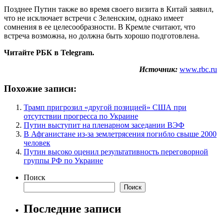
Позднее Путин также во время своего визита в Китай заявил,
что не исключает встречи с Зеленским, однако имеет
сомнения в ее целесообразности. В Кремле считают, что
встреча возможна, но должна быть хорошо подготовлена.
Читайте РБК в Telegram.
Источник:
www.rbc.ru
Похожие записи:
Трамп пригрозил «другой позицией» США при
отсутствии прогресса по Украине
Путин выступит на пленарном заседании ВЭФ
В Афганистане из-за землетрясения погибло свыше 2000
человек
Путин высоко оценил результативность переговорной
группы РФ по Украине
Поиск
Поиск
Последние записи