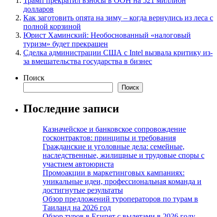
Трамп прекратил взносы в ООН на 521 миллион
долларов
Как заготовить опята на зиму – когда вернулись из леса с
полной корзиной
Юрист Хаминский: Необоснованный «налоговый
туризм» будет прекращен
Сделка администрации США с Intel вызвала критику из-
за вмешательства государства в бизнес
Поиск
Поиск
Последние записи
Казначейское и банковское сопровождение
госконтрактов: принципы и требования
Гражданские и уголовные дела: семейные,
наследственные, жилищные и трудовые споры с
участием автоюриста
Промоакции в маркетинговых кампаниях:
уникальные идеи, профессиональная команда и
достигнутые результаты
Обзор предложений туроператоров по турам в
Таиланд на 2026 год
Обзор туров в Египет с вылетами в 2026 году