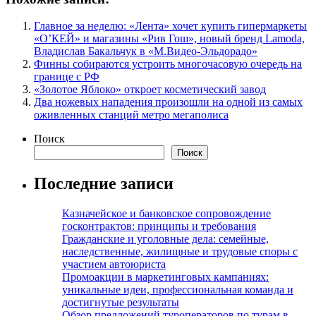
Главное за неделю: «Лента» хочет купить гипермаркеты
«О’КЕЙ» и магазины «Рив Гош», новый бренд Lamoda,
Владислав Бакальчук в «М.Видео-Эльдорадо»
Финны собираются устроить многочасовую очередь на
границе с РФ
«Золотое Яблоко» откроет косметический завод
Два ножевых нападения произошли на одной из самых
оживленных станций метро мегаполиса
Поиск
Поиск
Последние записи
Казначейское и банковское сопровождение
госконтрактов: принципы и требования
Гражданские и уголовные дела: семейные,
наследственные, жилищные и трудовые споры с
участием автоюриста
Промоакции в маркетинговых кампаниях:
уникальные идеи, профессиональная команда и
достигнутые результаты
Обзор предложений туроператоров по турам в