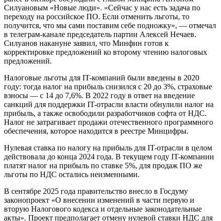
Силуановым «Новые люди». «Сейчас у нас есть задача по
переходу на российское ПО. Если отменить льготы, то
получится, что мы сами поставим себе подножку», — отмечал
в телеграм-канале председатель партии Алексей Нечаев.
Силуанов накануне заявил, что Минфин готов к
корректировке предложений ко второму чтению налоговых
предложений.
Налоговые льготы для IT-компаний были введены в 2020
году: тогда налог на прибыль снизился с 20 до 3%, страховые
взносы — с 14 до 7,6%. В 2022 году в ответ на введение
санкций для поддержки IT-отрасли власти обнулили налог на
прибыль, а также освободили разработчиков софта от НДС.
Налог не затрагивает продажи отечественного программного
обеспечения, которое находится в реестре Минцифры.
Нулевая ставка по налогу на прибыль для IT-отрасли в целом
действовала до конца 2024 года. В текущем году IT-компании
платят налог на прибыль по ставке 5%, для продаж ПО же
льготы по НДС остались неизменными.
В сентябре 2025 года правительство внесло в Госдуму
законопроект «О внесении изменений в части первую и
вторую Налогового кодекса и отдельные законодательные
акты». Проект предполагает отмену нулевой ставки НДС для