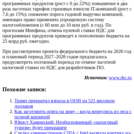
программных продуктов (рост с 0 до 22%); повышение в два
раза льготных тарифов страховых взносов IT-компаний (рост с
7,6 до 15%); снижение порога годовой выручки компаний,
имеющих право применять упрощенную систему
налогообложения (с 60 млн до 10 млн руб. в год). По
прогнозам Минфина, отмена нулевой ставки НДС для
программных продуктов приведет к пополнению бюджета на
25 млрд руб. ежегодно.
При рассмотрении проекта федерального бюджета на 2026 год
и плановый период 2027–2028 годов предлагалось
предусмотреть поэтапный переход по отмене льготной
налоговой ставки по НДС для разработчиков ПО.
Источник:
www.rbc.ru
Похожие записи:
Трамп прекратил взносы в ООН на 521 миллион
долларов
Как заготовить опята на зиму – когда вернулись из леса с
полной корзиной
Юрист Хаминский: Необоснованный «налоговый
туризм» будет прекращен
Сделка администрации США с Intel вызвала критику из-