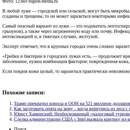
Фото: 123RF/legion-media.ru
В любой луже — городской или сельской, могут быть микробы, з
ссадины и трещины, то он может заразиться некоторыми инфекц
Самый опасный вариант из лужи — это подхватить лептоспиро
грызунов), а также через загрязненную воду или почву. Инфе
интоксикацией и, в тяжелых случаях, желтухой.
Эксперт отмечает, что в крупных городах очень сложно зарази
«Грибки и бактерии в городских лужах есть, — продолжает вра
заболевание, нужна комбинация факторов: поврежденная кожа,
Если покров кожи целый, то заразиться практически невозмож
Похожие записи:
Трамп прекратил взносы в ООН на 521 миллион долларо
Как заготовить опята на зиму – когда вернулись из леса 
Юрист Хаминский: Необоснованный «налоговый туризм»
Сделка администрации США с Intel вызвала критику из-за
Поиск