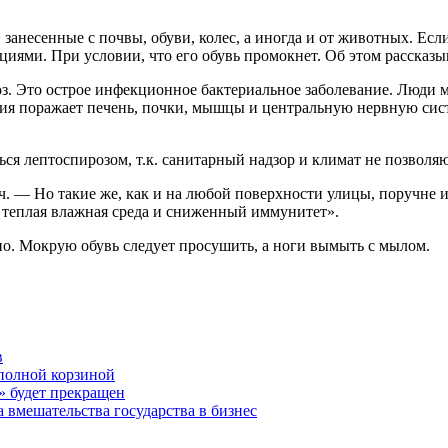
анесенные с почвы, обуви, колес, а иногда и от животных. Если
иями. При условии, что его обувь промокнет. Об этом рассказы
з. Это острое инфекционное бактериальное заболевание. Люди 
кция поражает печень, почки, мышцы и центральную нервную си
ться лептоспирозом, т.к. санитарный надзор и климат не позвол
ч. — Но такие же, как и на любой поверхности улицы, поручне 
 теплая влажная среда и сниженный иммунитет».
но. Мокрую обувь следует просушить, а ноги вымыть с мылом.
в
с полной корзиной
 будет прекращен
 вмешательства государства в бизнес