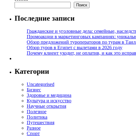
Поиск
Последние записи
Гражданские и уголовные дела: семейные, наследс
Промоакции в маркетинговых кампаниях: уникальны
Обзор предложений туроператоров по турам в Таил
Обзор туров в Египет с вылетами в 2026 году
Почему клиент уходит, не оплатив, и как это испра
Категории
Uncategorised
Бизнес
Здоровье и медицина
Культура и искусство
Научные открытия
Полезное
Политика
Путешествия
Разное
Спорт