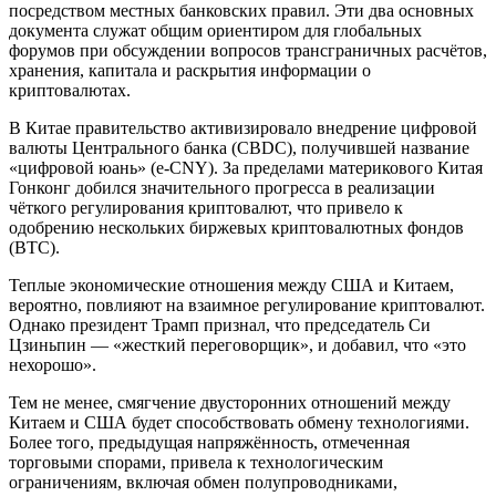
посредством местных банковских правил. Эти два основных
документа служат общим ориентиром для глобальных
форумов при обсуждении вопросов трансграничных расчётов,
хранения, капитала и раскрытия информации о
криптовалютах.
В Китае правительство активизировало внедрение цифровой
валюты Центрального банка (CBDC), получившей название
«цифровой юань» (e-CNY). За пределами материкового Китая
Гонконг добился значительного прогресса в реализации
чёткого регулирования криптовалют, что привело к
одобрению нескольких биржевых криптовалютных фондов
(BTC).
Теплые экономические отношения между США и Китаем,
вероятно, повлияют на взаимное регулирование криптовалют.
Однако президент Трамп признал, что председатель Си
Цзиньпин — «жесткий переговорщик», и добавил, что «это
нехорошо».
Тем не менее, смягчение двусторонних отношений между
Китаем и США будет способствовать обмену технологиями.
Более того, предыдущая напряжённость, отмеченная
торговыми спорами, привела к технологическим
ограничениям, включая обмен полупроводниками,