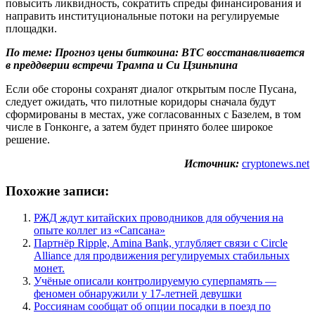
повысить ликвидность, сократить спреды финансирования и
направить институциональные потоки на регулируемые
площадки.
По теме:
Прогноз цены биткоина: BTC восстанавливается
в преддверии встречи Трампа и Си Цзиньпина
Если обе стороны сохранят диалог открытым после Пусана,
следует ожидать, что пилотные коридоры сначала будут
сформированы в местах, уже согласованных с Базелем, в том
числе в Гонконге, а затем будет принято более широкое
решение.
Источник:
cryptonews.net
Похожие записи:
РЖД ждут китайских проводников для обучения на
опыте коллег из «Сапсана»
Партнёр Ripple, Amina Bank, углубляет связи с Circle
Alliance для продвижения регулируемых стабильных
монет.
Учёные описали контролируемую суперпамять —
феномен обнаружили у 17-летней девушки
Россиянам сообщат об опции посадки в поезд по