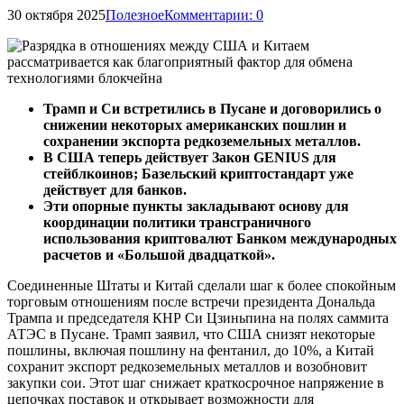
30 октября 2025
Полезное
Комментарии: 0
Трамп и Си встретились в Пусане и договорились о
снижении некоторых американских пошлин и
сохранении экспорта редкоземельных металлов.
В США теперь действует Закон GENIUS для
стейблкоинов; Базельский криптостандарт уже
действует для банков.
Эти опорные пункты закладывают основу для
координации политики трансграничного
использования криптовалют Банком международных
расчетов и «Большой двадцаткой».
Соединенные Штаты и Китай сделали шаг к более спокойным
торговым отношениям после встречи президента Дональда
Трампа и председателя КНР Си Цзиньпина на полях саммита
АТЭС в Пусане. Трамп заявил, что США снизят некоторые
пошлины, включая пошлину на фентанил, до 10%, а Китай
сохранит экспорт редкоземельных металлов и возобновит
закупки сои. Этот шаг снижает краткосрочное напряжение в
цепочках поставок и открывает возможности для