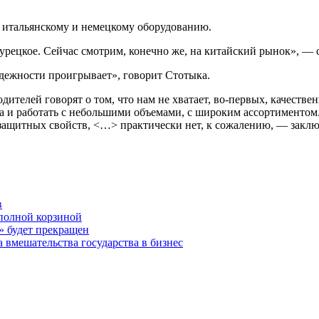
 к итальянскому и немецкому оборудованию.
турецкое. Сейчас смотрим, конечно же, на китайский рынок», — 
адежности проигрывает», говорит Стотыка.
ителей говорят о том, что нам не хватает, во-первых, качестве
ва и работать с небольшими объемами, с широким ассортименто
 защитных свойств, <…> практически нет, к сожалению, — заклю
в
с полной корзиной
 будет прекращен
 вмешательства государства в бизнес