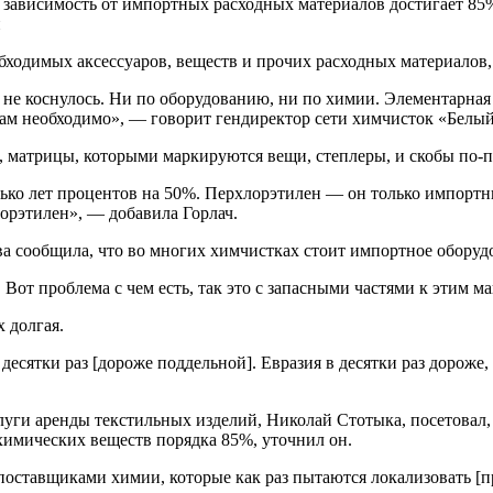
зависимость от импортных расходных материалов достигает 85%
и
ходимых аксессуаров, веществ и прочих расходных материалов,
не коснулось. Ни по оборудованию, ни по химии. Элементарная 
нам необходимо», — говорит гендиректор сети химчисток «Белый
ы, матрицы, которыми маркируются вещи, степлеры, и скобы по
лько лет процентов на 50%. Перхлорэтилен — он только импортн
лорэтилен», — добавила Горлач.
 сообщила, что во многих химчистках стоит импортное оборуд
 Вот проблема с чем есть, так это с запасными частями к этим м
х долгая.
есятки раз [дороже поддельной]. Евразия в десятки раз дороже, 
луги аренды текстильных изделий, Николай Стотыка, посетовал
 химических веществ порядка 85%, уточнил он.
ставщиками химии, которые как раз пытаются локализовать [пр