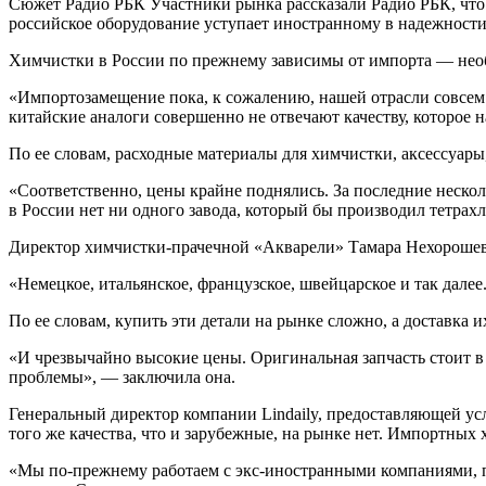
Сюжет Радио РБК Участники рынка рассказали Радио РБК, что 
российское оборудование уступает иностранному в надежност
Химчистки в России по прежнему зависимы от импорта — необ
«Импортозамещение пока, к сожалению, нашей отрасли совсем 
китайские аналоги совершенно не отвечают качеству, которое 
По ее словам, расходные материалы для химчистки, аксессуар
«Соответственно, цены крайне поднялись. За последние неско
в России нет ни одного завода, который бы производил тетрах
Директор химчистки-прачечной «Акварели» Тамара Нехорошева
«Немецкое, итальянское, французское, швейцарское и так далее.
По ее словам, купить эти детали на рынке сложно, а доставка и
«И чрезвычайно высокие цены. Оригинальная запчасть стоит в д
проблемы», — заключила она.
Генеральный директор компании Lindaily, предоставляющей ус
того же качества, что и зарубежные, на рынке нет. Импортных
«Мы по-прежнему работаем с экс-иностранными компаниями, по