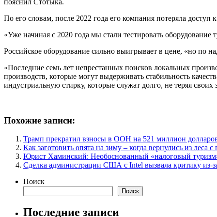
пояснил Стотыка.
По его словам, после 2022 года его компания потеряла доступ
«Уже начиная с 2020 года мы стали тестировать оборудование 
Российское оборудование сильно выигрывает в цене, «но по н
«Последние семь лет непрестанных поисков локальных производ
производств, которые могут выдерживать стабильность качест
индустриальную стирку, которые служат долго, не теряя своих
Похожие записи:
Трамп прекратил взносы в ООН на 521 миллион долларо
Как заготовить опята на зиму – когда вернулись из леса 
Юрист Хаминский: Необоснованный «налоговый туризм»
Сделка администрации США с Intel вызвала критику из-за
Поиск
Поиск
Последние записи