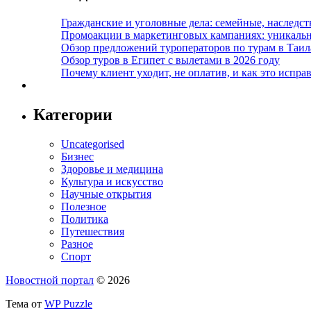
Гражданские и уголовные дела: семейные, наследс
Промоакции в маркетинговых кампаниях: уникальны
Обзор предложений туроператоров по турам в Таил
Обзор туров в Египет с вылетами в 2026 году
Почему клиент уходит, не оплатив, и как это испра
Категории
Uncategorised
Бизнес
Здоровье и медицина
Культура и искусство
Научные открытия
Полезное
Политика
Путешествия
Разное
Спорт
Новостной портал
© 2026
Тема от
WP Puzzle