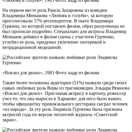
«Любовь и голуби», 1985 Фото: кадр из фильма
На первом месте роль Раисы Захаровны из комедии
Владимира Меньшова «Любовь и голуби», за которую
проголосовали 57% респондентов. В пьесе Владимира
Гуркина, по которой поставлен фильм, образ разлучницы не
был прописан подробно. Специально для актрисы Владимир
Меньшов добавил в фильм сцены с участием Гурченко,
углубил ее роль, придумал увлечение эзотерикой и
нетрадиционной медициной.
«Вокзал для двоих», 1983 Фото: кадр из фильма
Также более половины аудитории (51%) назвали среди своих
самых любимых роль Веры из трагикомедии Эльдара Рязанова
«Вокзал для двоих». Приглашая актрису в картину, режиссер
учел то, что она выросла в Харькове: для него было важно,
чтобы официантку привокзального ресторана сыграл человек
«из народа». За эту роль Людмила Гурченко была признана
актрисой года по версии читателей журнала «Советский
экран».