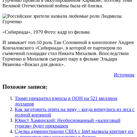
Гурченко провела в оккупированном Харькове, поэтому тема
Великой Отечественной войны была ей близка.
«Сибириада», 1979 Фото: кадр из фильма
И замыкает топ-10 роль Таи Соломиной в киноэпопее Андрея
Кончаловского «Сибириада», в которой ее партнером по
съемочной площадке стал Никита Михалков. Впоследствии
Гурченко и Михалков сыграют пару в фильме Эльдара
Рязанова «Вокзал для двоих».
Источник
Похожие записи:
Трамп прекратил взносы в ООН на 521 миллион
долларов
Как заготовить опята на зиму – когда вернулись из леса с
полной корзиной
Юрист Хаминский: Необоснованный «налоговый
туризм» будет прекращен
Сделка администрации США с Intel вызвала критику из-
за вмешательства государства в бизнес