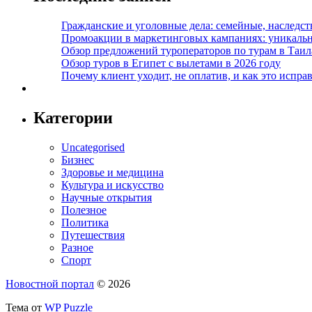
Гражданские и уголовные дела: семейные, наследс
Промоакции в маркетинговых кампаниях: уникальны
Обзор предложений туроператоров по турам в Таил
Обзор туров в Египет с вылетами в 2026 году
Почему клиент уходит, не оплатив, и как это испра
Категории
Uncategorised
Бизнес
Здоровье и медицина
Культура и искусство
Научные открытия
Полезное
Политика
Путешествия
Разное
Спорт
Новостной портал
© 2026
Тема от
WP Puzzle