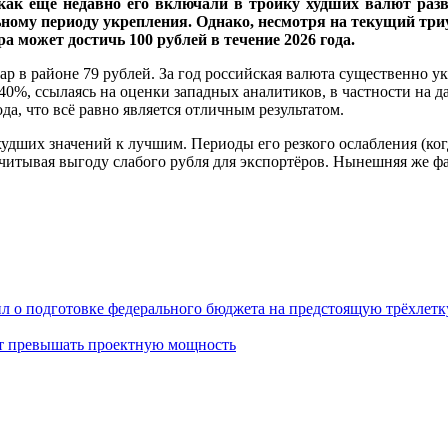
 как ещё недавно его включали в тройку худших валют разв
ьному периоду укрепления. Однако, несмотря на текущий тр
а может достичь 100 рублей в течение 2026 года.
ар в районе 79 рублей. За год российская валюта существенно у
40%, ссылаясь на оценки западных аналитиков, в частности на да
а, что всё равно является отличным результатом.
худших значений к лучшим. Периоды его резкого ослабления (ко
итывая выгоду слабого рубля для экспортёров. Нынешняя же фа
л о подготовке федерального бюджета на предстоящую трёхлетк
ут превышать проектную мощность