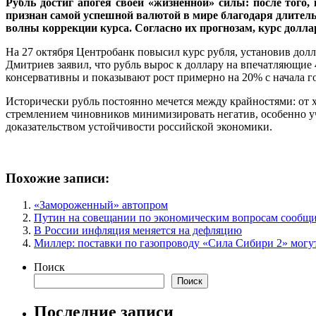
Рубль достиг апогея своей «жизненной» силы: после того,
признан самой успешной валютой в мире благодаря длител
волны коррекции курса. Согласно их прогнозам, курс доллар
На 27 октября Центробанк повысил курс рубля, установив долл
Дмитриев заявил, что рубль вырос к доллару на впечатляющие 
консервативны и показывают рост примерно на 20% с начала год
Исторически рубль постоянно мечется между крайностями: от 
стремлением чиновников минимизировать негатив, особенно уч
доказательством устойчивости российской экономики.
Похожие записи:
«Замороженный» автопром
Путин на совещании по экономическим вопросам сообщи
В России инфляция меняется на дефляцию
Миллер: поставки по газопроводу «Сила Сибири 2» мог
Поиск
Поиск
Последние записи