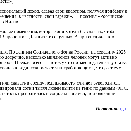
зеты»).
ссиональный доход, сдавая свои квартиры, получая прибавку к
мещения, в частности, свои гаражи», — пояснил «Российской
ав Нилов.
нежилые помещения, которые они хотели бы сдавать, чтобы
13 процентов. Для них это ощутимо. А при специальном
ятых. По данным Социального фонда России, на середину 2025
сию досрочно, несколько миллионов человек могут активно
неров. Прежде всего — потому что по законодательству статус
нсионер юридически остается «неработающим», что дает ему
м или сдавать в аренду недвижимость, считает руководитель
ивировали сотни тысяч людей выйти из тени: по данным ФНС,
занятость превратилась в социальный лифт, позволяющий
.
Источник:
rg.ru