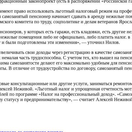
ракционный законопроект (есть в распоряжении «Российской га
ы имеют право использовать льготный налоговый режим на профе
и самозанятый пенсионер начинает сдавать в аренду нежилые по
умского комитета по труду, соцполитике и делам ветеранов Яросл
нсионеров, у которых есть гаражи, есть кладовки, есть другие 
нежилые помещения либо не официально, либо платить налог. в 
у и были подготовлены эти изменения», — уточнил Нилов.
величивать свои доходы через регистрацию в качестве самозан
х немалая часть трудоспособна. С учетом тех, кто вышел на пен
жима самозанятости делают его максимально удобным для пенсио
ты. В отличие от трудоустройства по договору, самозанятый пе
азовые консультационные или другие услуги, заниматься ремонто
ексей Неживой. «Льготный налог и упрощенная отчетность мот
ублей по программе «Налог на профессиональный доход». «Само
му статусу и предпринимательству», — считает Алексей Неживой