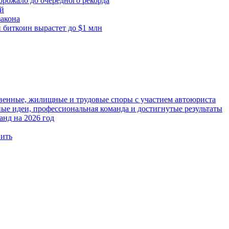
орожало до очередного рекорда
ей
закона
 биткоин вырастет до $1 млн
твенные, жилищные и трудовые споры с участием автоюриста
е идеи, профессиональная команда и достигнутые результаты
анд на 2026 год
вить