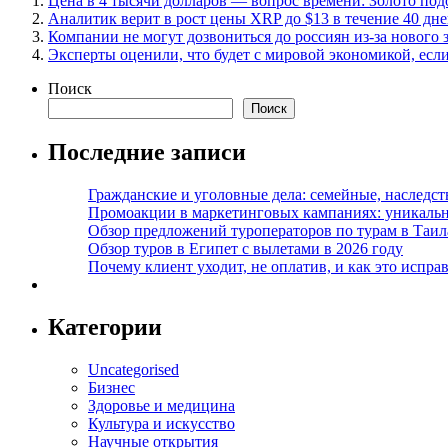
Цена в 4 тысячи долларов — вопрос времени: Золото под
Аналитик верит в рост цены XRP до $13 в течение 40 дн
Компании не могут дозвониться до россиян из-за нового 
Эксперты оценили, что будет с мировой экономикой, если
Поиск
Поиск
Последние записи
Гражданские и уголовные дела: семейные, наследс
Промоакции в маркетинговых кампаниях: уникальны
Обзор предложений туроператоров по турам в Таил
Обзор туров в Египет с вылетами в 2026 году
Почему клиент уходит, не оплатив, и как это испра
Категории
Uncategorised
Бизнес
Здоровье и медицина
Культура и искусство
Научные открытия