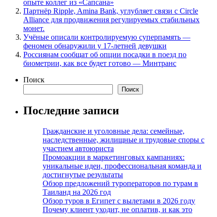
опыте коллег из «Сапсана»
Партнёр Ripple, Amina Bank, углубляет связи с Circle
Alliance для продвижения регулируемых стабильных
монет.
Учёные описали контролируемую суперпамять —
феномен обнаружили у 17-летней девушки
Россиянам сообщат об опции посадки в поезд по
биометрии, как все будет готово — Минтранс
Поиск
Поиск
Последние записи
Гражданские и уголовные дела: семейные,
наследственные, жилищные и трудовые споры с
участием автоюриста
Промоакции в маркетинговых кампаниях:
уникальные идеи, профессиональная команда и
достигнутые результаты
Обзор предложений туроператоров по турам в
Таиланд на 2026 год
Обзор туров в Египет с вылетами в 2026 году
Почему клиент уходит, не оплатив, и как это