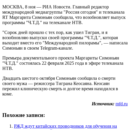
МОСКВА, 8 ноя — РИА Новости. Главный редактор
международной медиагруппы "Россия сегодня" и телеканала
RT Маргарита Симоньян сообщила, что возобновляет выпуск
программы "Ч.Т​​​.Д." на телеканале НТВ.
"Сорок дней прошло с тех пор, как ушел Тигран, и я
возобновляю выпуски своей программы "Ч.Т.Д.", которая
выходит вместо его "Международной пилорамы", — написала
Симоньян в своем Telegram-канале.
Премьера документального проекта Маргариты Симоньян
"Ч.Т.Д." состоялась 22 февраля 2025 года в эфире телеканала
НТВ.
Двадцать шестого октября Симоньян сообщила о смерти
своего мужа — режиссера Тиграна Кеосаяна. Кеосаян
пережил клиническую смерть и долгое время находился в
коме.
Источник:
mfd.ru
Похожие записи:
РЖД ждут китайских проводников для обучения на