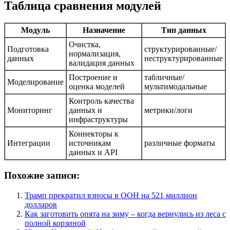
Таблица сравнения модулей
Модуль
Назначение
Тип данных
Очистка,
Подготовка
структурированные/
нормализация,
данных
неструктурированные
валидация данных
Построение и
табличные/
Моделирование
оценка моделей
мультимодальные
Контроль качества
Мониторинг
данных и
метрики/логи
инфраструктуры
Коннекторы к
Интеграции
источникам
различные форматы
данных и API
Похожие записи:
Трамп прекратил взносы в ООН на 521 миллион
долларов
Как заготовить опята на зиму – когда вернулись из леса с
полной корзиной