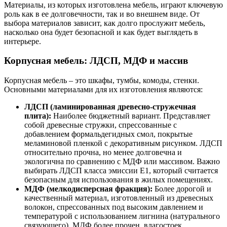
Материалы, из которых изготовлена мебель, играют ключевую
роль как в ее долговечности, так и во внешнем виде. От
выбора материалов зависит, как долго прослужит мебель,
насколько она будет безопасной и как будет выглядеть в
интерьере.
Корпусная мебель: ЛДСП, МДФ и массив
Корпусная мебель – это шкафы, тумбы, комоды, стенки.
Основными материалами для их изготовления являются:
ЛДСП (ламинированная древесно-стружечная
плита):
Наиболее бюджетный вариант. Представляет
собой древесные стружки, спрессованные с
добавлением формальдегидных смол, покрытые
меламиновой пленкой с декоративным рисунком. ЛДСП
относительно прочна, но менее долговечна и
экологична по сравнению с МДФ или массивом. Важно
выбирать ЛДСП класса эмиссии Е1, который считается
безопасным для использования в жилых помещениях.
МДФ (мелкодисперсная фракция):
Более дорогой и
качественный материал, изготовленный из древесных
волокон, спрессованных под высоким давлением и
температурой с использованием лигнина (натурального
связующего). МДФ более прочен, влагостоек,