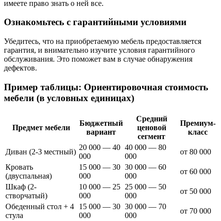
имеете право знать о ней все.
Ознакомьтесь с гарантийными условиями
Убедитесь, что на приобретаемую мебель предоставляется
гарантия, и внимательно изучите условия гарантийного
обслуживания. Это поможет вам в случае обнаружения
дефектов.
Пример таблицы: Ориентировочная стоимость
мебели (в условных единицах)
Средний
Бюджетный
Премиум-
Предмет мебели
ценовой
вариант
класс
сегмент
20 000 — 40
40 000 — 80
Диван (2-3 местный)
от 80 000
000
000
Кровать
15 000 — 30
30 000 — 60
от 60 000
(двуспальная)
000
000
Шкаф (2-
10 000 — 25
25 000 — 50
от 50 000
створчатый)
000
000
Обеденный стол + 4
15 000 — 30
30 000 — 70
от 70 000
стула
000
000