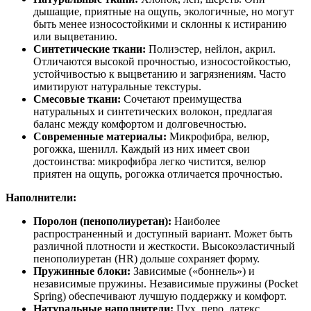
дышащие, приятные на ощупь, экологичные, но могут
быть менее износостойкими и склонны к истиранию
или выцветанию.
Синтетические ткани:
Полиэстер, нейлон, акрил.
Отличаются высокой прочностью, износостойкостью,
устойчивостью к выцветанию и загрязнениям. Часто
имитируют натуральные текстуры.
Смесовые ткани:
Сочетают преимущества
натуральных и синтетических волокон, предлагая
баланс между комфортом и долговечностью.
Современные материалы:
Микрофибра, велюр,
рогожка, шенилл. Каждый из них имеет свои
достоинства: микрофибра легко чистится, велюр
приятен на ощупь, рогожка отличается прочностью.
Наполнители:
Поролон (пенополиуретан):
Наиболее
распространенный и доступный вариант. Может быть
различной плотности и жесткости. Высокоэластичный
пенополиуретан (HR) дольше сохраняет форму.
Пружинные блоки:
Зависимые («боннель») и
независимые пружины. Независимые пружины (Pocket
Spring) обеспечивают лучшую поддержку и комфорт.
Натуральные наполнители:
Пух, перо, латекс.