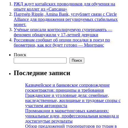
РЖД ждут китайских проводников для обучения на
опыте коллег из «Сапсана»
Партнёр Ripple, Amina Bank, углубляет связи с Circle
Alliance для продвижения регулируемых стабильных
монет.
Учёные описали контролируемую суперпамять —
феномен обнаружили у 17-летней девушки
Россиянам сообщат об опции посадки в поезд по
биометрии, как все будет готово — Минтранс
Поиск
Поиск
Последние записи
Казначейское и банковское сопровождение
госконтрактов: принципы и требования
Гражданские и уголовные дела: семейные,
наследственные, жилищные и трудовые споры с
участием автоюриста
Промоакции в маркетинговых кампаниях:
уникальные идеи, профессиональная команда и
достигнутые результаты
Обзор предложений туроператоров по турам в