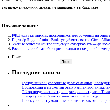
По теме:
инвесторы вывели из биткоин-ETF $866 млн
Похожие записи:
РЖД ждут китайских проводников для обучения на опыте
Партнёр Ripple, Amina Bank, углубляет связи с Circle Al
Учёные описали контролируемую суперпамять — феноме
Россиянам сообщат об опции посадки в поезд по биометр
Поиск
Поиск
Последние записи
Гражданские и уголовные дела: семейные, наследс
Промоакции в маркетинговых кампаниях: уникальны
Обзор предложений туроператоров по турам в Таил
Обзор туров в Египет с вылетами в 2026 году
Почему клиент уходит, не оплатив, и как это испра