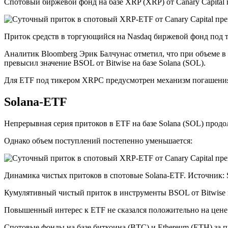
Спотовый биржевой фонд на базе XRP (XRP) от Canary Capital 
Приток средств в торгующийся на Nasdaq биржевой фонд под 
Аналитик Bloomberg Эрик Балчунас отметил, что при объеме в 
превысил значение BSOL от Bitwise на базе Solana (SOL).
Для ETF под тикером XRPC предусмотрен механизм погашения в
Solana-ETF
Непрерывная серия притоков в ETF на базе Solana (SOL) продо
Однако объем поступлений постепенно уменьшается:
Динамика чистых притоков в спотовые Solana-ETF. Источник: 
Кумулятивный чистый приток в инструменты BSOL от Bitwise и
Повышенный интерес к ETF не сказался положительно на цене 
Спотовые фонды на базе биткоина (BTC) и Ethereum (ETH) за 