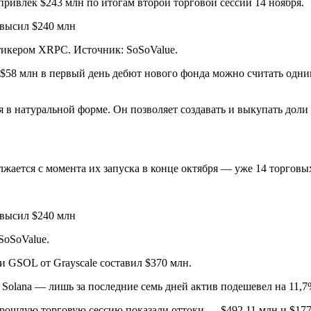
привлек $243 млн по итогам второй торговой сессии 14 ноября.
тикером XRPC. Источник: SoSoValue.
$58 млн в первый день дебют нового фонда можно считать одним
 натуральной форме. Он позволяет создавать и выкупать доли ф
лжается с момента их запуска в конце октября — уже 14 торговы
SoSoValue.
 GSOL от Grayscale составил $370 млн.
Solana — лишь за последние семь дней актив подешевел на 11,7
прошлую торговую сессию показали оттоки — $492,11 млн и $177