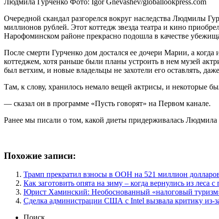
Людмила Гурченко Фото: Igor Gnevashev/globallookpress.com
Очередной скандал разгорелся вокруг наследства Людмилы Гурч
миллионов рублей. Этот коттедж звезда театра и кино приобрела
Нарофоминском районе прекрасно подошла в качестве убежищ
После смерти Гурченко дом достался ее дочери Марии, а когда
коттеджем, хотя раньше были планы устроить в нем музей актр
был ветхим, и новые владельцы не захотели его оставлять, даже
Там, к слову, хранилось немало вещей актрисы, и некоторые бы
— сказал он в программе «Пусть говорят» на Первом канале.
Ранее мы писали о том, какой диеты придерживалась Людмила 
Похожие записи:
Трамп прекратил взносы в ООН на 521 миллион долларо
Как заготовить опята на зиму – когда вернулись из леса 
Юрист Хаминский: Необоснованный «налоговый туризм»
Сделка администрации США с Intel вызвала критику из-за
Поиск