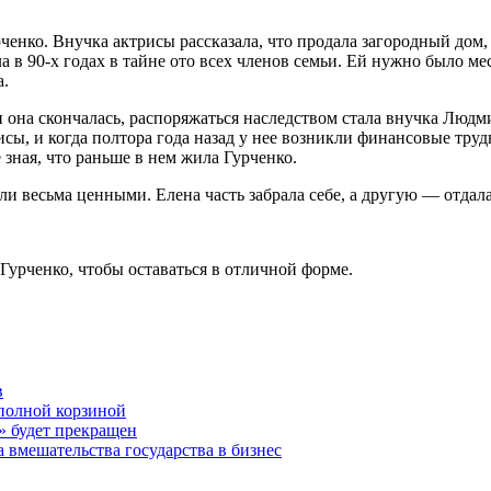
енко. Внучка актрисы рассказала, что продала загородный дом,
 в 90-х годах в тайне ото всех членов семьи. Ей нужно было мес
а.
 и она скончалась, распоряжаться наследством стала внучка Лю
исы, и когда полтора года назад у нее возникли финансовые тру
 зная, что раньше в нем жила Гурченко.
ли весьма ценными. Елена часть забрала себе, а другую — отдал
Гурченко, чтобы оставаться в отличной форме.
в
с полной корзиной
 будет прекращен
 вмешательства государства в бизнес