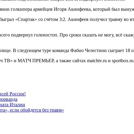
янии голкипера армейцев Игоря Акинфеева, который был вынужд
грал «Спартак» со счётом 3:2. Акинфеев получил травму во вто
его подвернул голеностоп. Про сроки сказать не могу, всё скаж
блице. В следующем туре команда Фабио Челестини сыграет 18 о
 ТВ» и МАТЧ ПРЕМЬЕР, а также сайтах matchtv.ru и sportbox.ru
всей России!
форварда
ната Италии
а», если обойдется без травм»