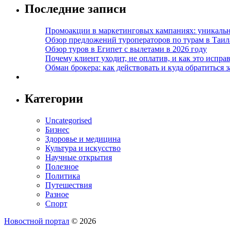
Последние записи
Промоакции в маркетинговых кампаниях: уникальны
Обзор предложений туроператоров по турам в Таил
Обзор туров в Египет с вылетами в 2026 году
Почему клиент уходит, не оплатив, и как это испра
Обман брокера: как действовать и куда обратиться з
Категории
Uncategorised
Бизнес
Здоровье и медицина
Культура и искусство
Научные открытия
Полезное
Политика
Путешествия
Разное
Спорт
Новостной портал
© 2026