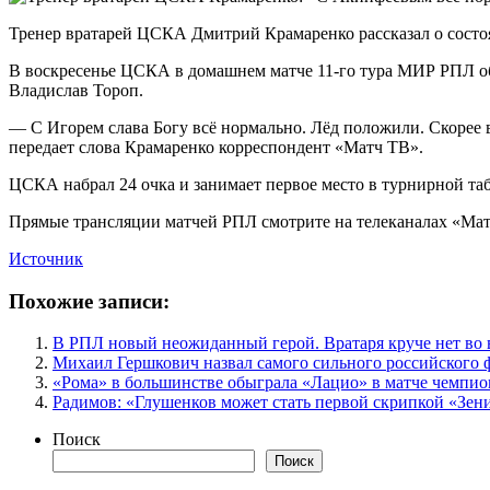
Тренер вратарей ЦСКА Дмитрий Крамаренко рассказал о состо
В воскресенье ЦСКА в домашнем матче 11‑го тура МИР РПЛ обы
Владислав Тороп.
— С Игорем слава Богу всё нормально. Лёд положили. Скорее вс
передает слова Крамаренко корреспондент «Матч ТВ».
ЦСКА набрал 24 очка и занимает первое место в турнирной та
Прямые трансляции матчей РПЛ смотрите на телеканалах «Матч
Источник
Похожие записи:
В РПЛ новый неожиданный герой. Вратаря круче нет во 
Михаил Гершкович назвал самого сильного российского 
«Рома» в большинстве обыграла «Лацио» в матче чемпио
Радимов: «Глушенков может стать первой скрипкой «Зенит
Поиск
Поиск