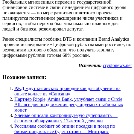
Глобальных мгновенных перемен в государственной
финансовой системе в связи с внедрением цифрового рубля
не ожидается — по мере развития пилотного проекта
планируется постепенное расширение числа участников и
сервисов, чтобы переход был максимально плавным для
людей и бизнеса, резюмировал депутат.
Ранее специалисты госбанка ВТБ и компании Brand Analytics
провели исследование «Цифровой рубль глазами россиян», по
результатам которого объявили, что получать зарплату
цифровыми рублями готовы 68% россиян.
Источник:
cryptonews.net
Похожие записи:
РЖД ждут китайских проводников для обучения на
опыте коллег из «Сапсана»
Партнёр Ripple, Amina Bank, углубляет связи с Circle
Alliance для продвижения регулируемых стабильных
монет.
Учёные описали контролируемую суперпамять —
феномен обнаружили у 17-летней девушки
Россиянам сообщат об опции посадки в поезд по
биометрии, как все будет готово — Минтранс