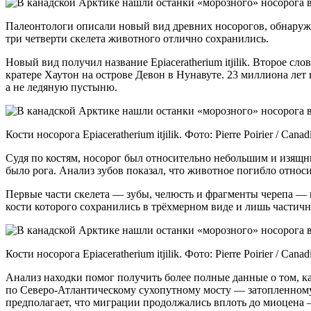
Палеонтологи описали новый вид древних носорогов, обнаруже
три четверти скелета животного отлично сохранились.
Новый вид получил название Epiaceratherium itjilik. Второе с
кратере Хаутон на острове Девон в Нунавуте. 23 миллиона лет
а не ледяную пустыню.
Кости носорога Epiaceratherium itjilik. Фото: Pierre Poirier / Can
Судя по костям, носорог был относительно небольшим и изящным
было рога. Анализ зубов показал, что животное погибло относ
Первые части скелета — зубы, челюсть и фрагменты черепа — н
кости которого сохранились в трёхмерном виде и лишь частич
Кости носорога Epiaceratherium itjilik. Фото: Pierre Poirier / Can
Анализ находки помог получить более полные данные о том, как
по Северо-Атлантическому сухопутному мосту — затопленному 
предполагает, что миграции продолжались вплоть до миоцена 