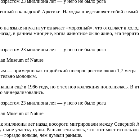
нный в канадской Арктике. Находка представляет собой самый 
лово на языке инуктитут означает «морозный», что отсылает к х
 назад, в раннем миоцене, когда животное было живо, эта терри
adian Museum of Nature
 — примерно как индийский носорог ростом около 1,7 метра. Пра
ительно молодым.
ашли ещё в 1986 году, но с тех пор коллекция пополнялась. В 
но минерализовались.
adian Museum of Nature
 миллионы лет назад носороги мигрировали между Северной Амери
ныне участку суши. Раньше считалось, что этот мост использов
— гораздо дольше, чем думали раньше.