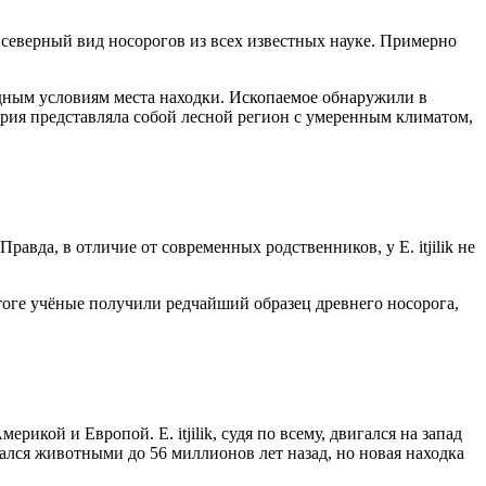
северный вид носорогов из всех известных науке. Примерно
олодным условиям места находки. Ископаемое обнаружили в
тория представляла собой лесной регион с умеренным климатом,
вда, в отличие от современных родственников, у E. itjilik не
итоге учёные получили редчайший образец древнего носорога,
кой и Европой. E. itjilik, судя по всему, двигался на запад
ался животными до 56 миллионов лет назад, но новая находка