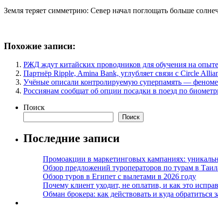
Земля теряет симметрию: Север начал поглощать больше солн
Похожие записи:
РЖД ждут китайских проводников для обучения на опыте
Партнёр Ripple, Amina Bank, углубляет связи с Circle Al
Учёные описали контролируемую суперпамять — феноме
Россиянам сообщат об опции посадки в поезд по биометр
Поиск
Поиск
Последние записи
Промоакции в маркетинговых кампаниях: уникальны
Обзор предложений туроператоров по турам в Таил
Обзор туров в Египет с вылетами в 2026 году
Почему клиент уходит, не оплатив, и как это испра
Обман брокера: как действовать и куда обратиться з